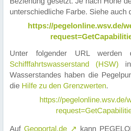
Beziehung gesetzt. Je nach Höhe d
unterschiedliche Farbe. Siehe auch 
https://pegelonline.wsv.de
request=GetCapabilit
Unter folgender URL werden
Schifffahrtswasserstand (HSW)
in
Wasserstandes haben die Pegelpunk
die
Hilfe zu den Grenzwerten
.
https://pegelonline.wsv.de
request=GetCapabilit
Auf
Geoportal.de
↗
kann PEGELON