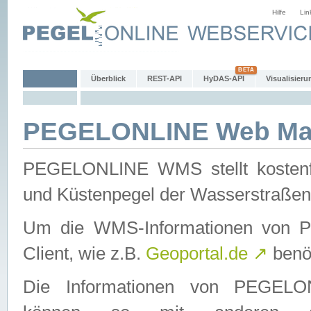
Hilfe
Lin
Überblick
REST-API
HyDAS-API
Visualisieru
PEGELONLINE Web Map
PEGELONLINE WMS stellt kostenfr
und Küstenpegel der Wasserstraßen
Um die WMS-Informationen von 
Client, wie z.B.
Geoportal.de
↗
benöt
Die Informationen von PEGE