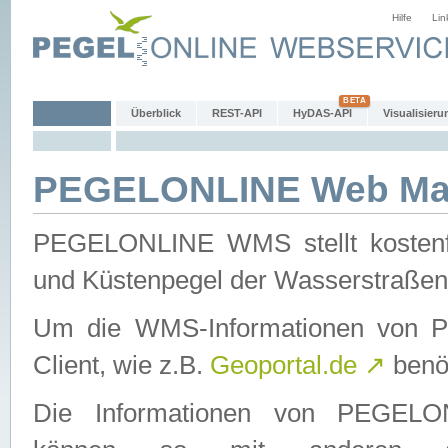
Hilfe
Lin
Überblick
REST-API
HyDAS-API
Visualisieru
PEGELONLINE Web Map
PEGELONLINE WMS stellt kostenfr
und Küstenpegel der Wasserstraßen
Um die WMS-Informationen von 
Client, wie z.B.
Geoportal.de
↗
benöt
Die Informationen von PEGE