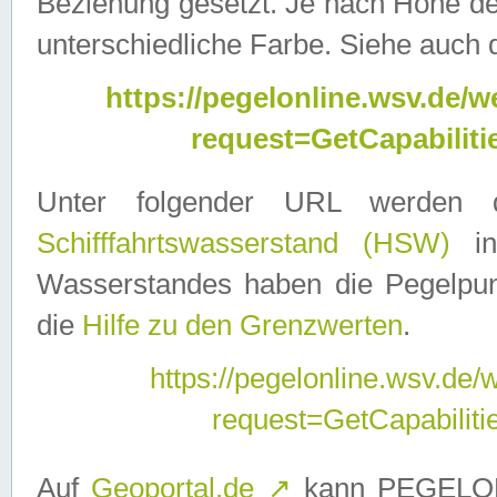
Beziehung gesetzt. Je nach Höhe d
unterschiedliche Farbe. Siehe auch 
https://pegelonline.wsv.de
request=GetCapabilit
Unter folgender URL werden
Schifffahrtswasserstand (HSW)
in
Wasserstandes haben die Pegelpunk
die
Hilfe zu den Grenzwerten
.
https://pegelonline.wsv.de
request=GetCapabilit
Auf
Geoportal.de
↗
kann PEGELON