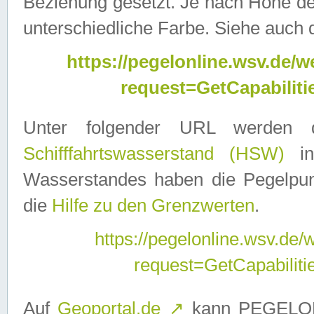
Beziehung gesetzt. Je nach Höhe d
unterschiedliche Farbe. Siehe auch 
https://pegelonline.wsv.de
request=GetCapabilit
Unter folgender URL werden
Schifffahrtswasserstand (HSW)
in
Wasserstandes haben die Pegelpunk
die
Hilfe zu den Grenzwerten
.
https://pegelonline.wsv.de
request=GetCapabilit
Auf
Geoportal.de
↗
kann PEGELON