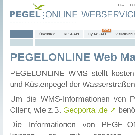
Hilfe
Lin
Überblick
REST-API
HyDAS-API
Visualisieru
PEGELONLINE Web Map
PEGELONLINE WMS stellt kostenfr
und Küstenpegel der Wasserstraßen
Um die WMS-Informationen von 
Client, wie z.B.
Geoportal.de
↗
benöt
Die Informationen von PEGE