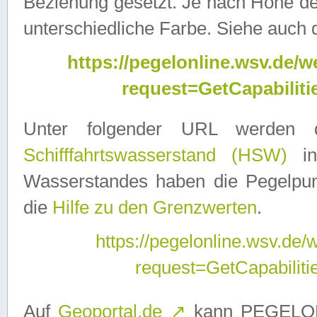
Beziehung gesetzt. Je nach Höhe d
unterschiedliche Farbe. Siehe auch 
https://pegelonline.wsv.de
request=GetCapabilit
Unter folgender URL werden
Schifffahrtswasserstand (HSW)
in
Wasserstandes haben die Pegelpunk
die
Hilfe zu den Grenzwerten
.
https://pegelonline.wsv.de
request=GetCapabilit
Auf
Geoportal.de
↗
kann PEGELON