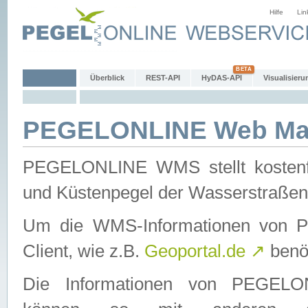
Hilfe
Lin
Überblick
REST-API
HyDAS-API
Visualisieru
PEGELONLINE Web Map
PEGELONLINE WMS stellt kostenfr
und Küstenpegel der Wasserstraßen
Um die WMS-Informationen von 
Client, wie z.B.
Geoportal.de
↗
benöt
Die Informationen von PEGE