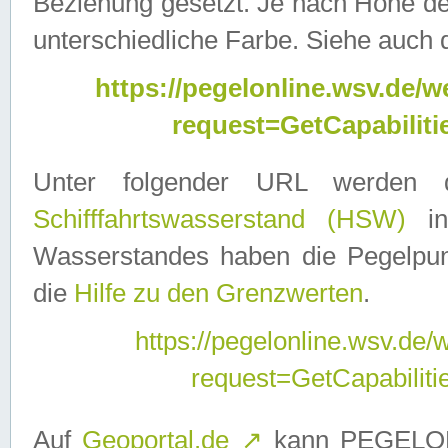
Beziehung gesetzt. Je nach Höhe d
unterschiedliche Farbe. Siehe auch 
https://pegelonline.wsv.de
request=GetCapabilit
Unter folgender URL werden
Schifffahrtswasserstand (HSW)
in
Wasserstandes haben die Pegelpunk
die
Hilfe zu den Grenzwerten
.
https://pegelonline.wsv.de
request=GetCapabilit
Auf
Geoportal.de
↗
kann PEGELON