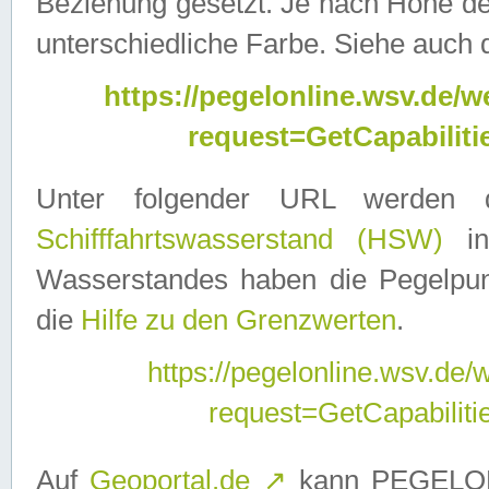
Beziehung gesetzt. Je nach Höhe d
unterschiedliche Farbe. Siehe auch 
https://pegelonline.wsv.de
request=GetCapabilit
Unter folgender URL werden
Schifffahrtswasserstand (HSW)
in
Wasserstandes haben die Pegelpunk
die
Hilfe zu den Grenzwerten
.
https://pegelonline.wsv.de
request=GetCapabilit
Auf
Geoportal.de
↗
kann PEGELON