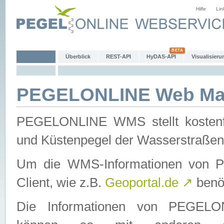
Hilfe
Lin
Überblick
REST-API
HyDAS-API
Visualisieru
PEGELONLINE Web Map
PEGELONLINE WMS stellt kostenfr
und Küstenpegel der Wasserstraßen
Um die WMS-Informationen von 
Client, wie z.B.
Geoportal.de
↗
benöt
Die Informationen von PEGE