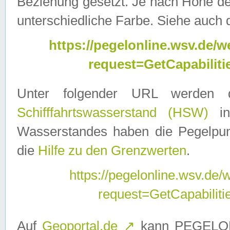
Beziehung gesetzt. Je nach Höhe d
unterschiedliche Farbe. Siehe auch 
https://pegelonline.wsv.de
request=GetCapabilit
Unter folgender URL werden
Schifffahrtswasserstand (HSW)
in
Wasserstandes haben die Pegelpunk
die
Hilfe zu den Grenzwerten
.
https://pegelonline.wsv.de
request=GetCapabilit
Auf
Geoportal.de
↗
kann PEGELON