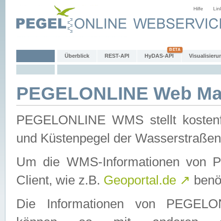
Hilfe
Lin
Überblick
REST-API
HyDAS-API
Visualisieru
PEGELONLINE Web Map
PEGELONLINE WMS stellt kostenfr
und Küstenpegel der Wasserstraßen
Um die WMS-Informationen von 
Client, wie z.B.
Geoportal.de
↗
benöt
Die Informationen von PEGE