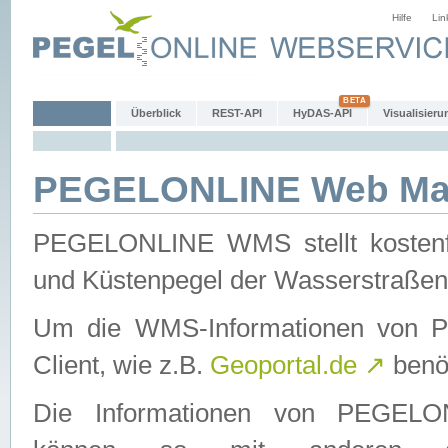
Hilfe
Lin
Überblick
REST-API
HyDAS-API
Visualisieru
PEGELONLINE Web Map
PEGELONLINE WMS stellt kostenfr
und Küstenpegel der Wasserstraßen
Um die WMS-Informationen von 
Client, wie z.B.
Geoportal.de
↗
benöt
Die Informationen von PEGE