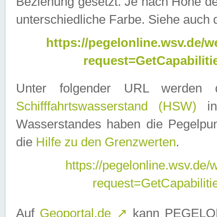
Beziehung gesetzt. Je nach Höhe d
unterschiedliche Farbe. Siehe auch 
https://pegelonline.wsv.de
request=GetCapabilit
Unter folgender URL werden
Schifffahrtswasserstand (HSW)
in
Wasserstandes haben die Pegelpunk
die
Hilfe zu den Grenzwerten
.
https://pegelonline.wsv.de
request=GetCapabilit
Auf
Geoportal.de
↗
kann PEGELON