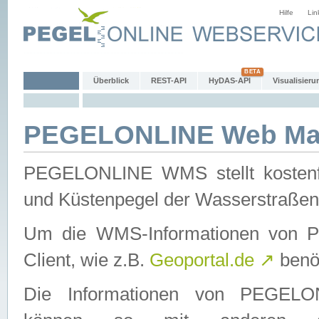
Hilfe
Lin
Überblick
REST-API
HyDAS-API
Visualisieru
PEGELONLINE Web Map
PEGELONLINE WMS stellt kostenfr
und Küstenpegel der Wasserstraßen
Um die WMS-Informationen von 
Client, wie z.B.
Geoportal.de
↗
benöt
Die Informationen von PEGE