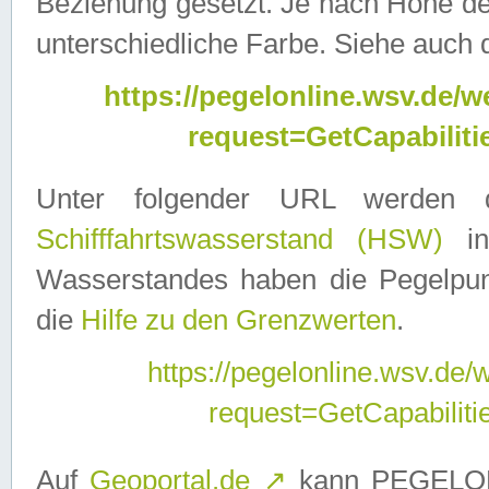
Beziehung gesetzt. Je nach Höhe d
unterschiedliche Farbe. Siehe auch 
https://pegelonline.wsv.de
request=GetCapabilit
Unter folgender URL werden
Schifffahrtswasserstand (HSW)
in
Wasserstandes haben die Pegelpunk
die
Hilfe zu den Grenzwerten
.
https://pegelonline.wsv.de
request=GetCapabilit
Auf
Geoportal.de
↗
kann PEGELON