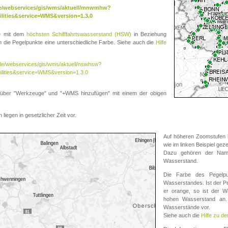
.de/webservices/gis/wms/aktuell/mnwmhw?
lities&service=WMS&version=1.3.0
te mit dem
höchsten Schifffahrtswasserstand (HSW)
in Beziehung
die Pegelpunkte eine unterschiedliche Farbe. Siehe auch die
Hilfe
v.de/webservices/gis/wms/aktuell/nswhsw?
ilities&service=WMS&version=1.3.0
r "Werkzeuge" und "+WMS hinzufügen" mit einem der obigen
liegen in gesetzlicher Zeit vor.
Auf höheren Zoomstufen k
wie im linken Beispiel gez
Dazu gehören der Name
Wasserstand.
Die Farbe des Pegelpu
Wasserstandes. Ist der Peg
er orange, so ist der Wa
hohen Wasserstand an. 
Wasserstände vor.
Siehe auch die
Hilfe zu d