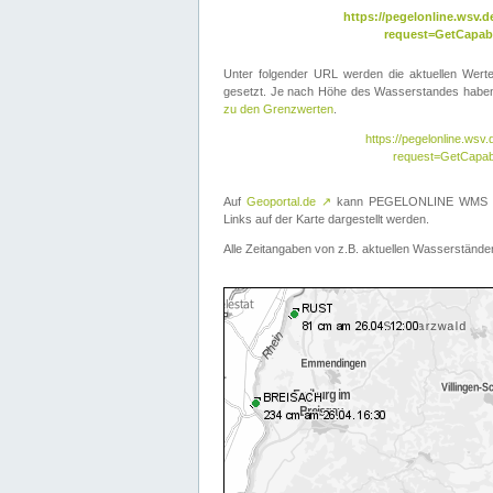
https://pegelonline.wsv
request=GetCapabi
Unter folgender URL werden die aktuellen Wer
gesetzt. Je nach Höhe des Wasserstandes haben 
zu den Grenzwerten
.
https://pegelonline.ws
request=GetCapab
Auf
Geoportal.de
↗
kann PEGELONLINE WMS übe
Links auf der Karte dargestellt werden.
Alle Zeitangaben von z.B. aktuellen Wasserständen 