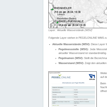
Layer: 'Aktuelle Wasserstände (WSV)'
Folgende Layer stehen in PEGELONLINE WMS zur
Aktuelle Wasserstände (WSV):
Diese Layer f
Pegelmessstelle (WSV):
Jede Messstelle
aktueller Wasserstand ist standardmäßig ä
Pegelnamen (WSV):
Stellt die Bezeich
Wasserstand (WSV):
Zeigt den aktuellen
Weite
auf d
Bei
Nachf
öffnet