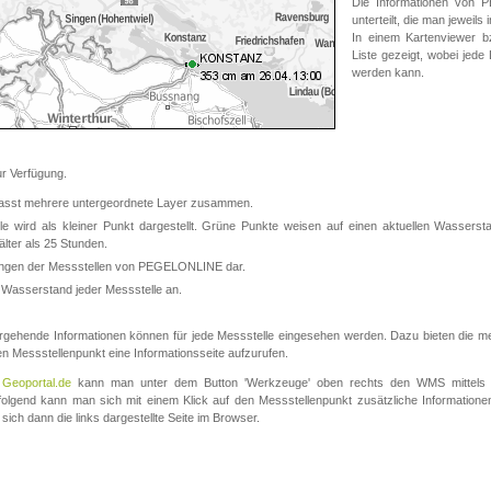
Die Informationen von
unterteilt, die man jeweil
In einem Kartenviewer b
Liste gezeigt, wobei jede
werden kann.
 Verfügung.
asst mehrere untergeordnete Layer zusammen.
 wird als kleiner Punkt dargestellt. Grüne Punkte weisen auf einen aktuellen Wasserstan
lter als 25 Stunden.
nungen der Messstellen von PEGELONLINE dar.
 Wasserstand jeder Messstelle an.
rgehende Informationen können für jede Messstelle eingesehen werden. Dazu bieten die meis
en Messstellenpunkt eine Informationsseite aufzurufen.
m
Geoportal.de
kann man unter dem Button 'Werkzeuge' oben rechts den WMS mittels
olgend kann man sich mit einem Klick auf den Messstellenpunkt zusätzliche Informatio
 sich dann die links dargestellte Seite im Browser.