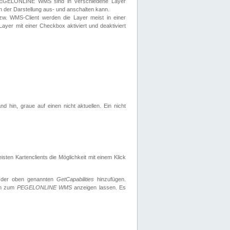
 PEGELONLINE WMS sind in verschiedene Layer
s in der Darstellung aus- und anschalten kann.
zw. WMS-Client werden die Layer meist in einer
 Layer mit einer Checkbox aktiviert und deaktiviert
d hin, graue auf einen nicht aktuellen. Ein nicht
ten Kartenclients die Möglichkeit mit einem Klick
 der oben genannten
GetCapabilities
hinzufügen.
nen zum
PEGELONLINE WMS
anzeigen lassen. Es