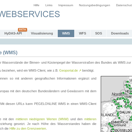
Hilfe
Links
Impressum
Nutzungsbedingungen
Datenschut
HyDAS-API
Visualisierung
WMS
WFS
SOS
Downloads
e (WMS)
e Wasserstände der Binnen- und Küstenpegel der Wasserstraßen des Bundes als WMS zur 
eziehen, wird ein WMS-Client, wie z.B.
Geoportal.de
↗
benötigt.
en so mit anderen geografischen Informationen ergänzt und
eleuropas mit den deutschen Bundesländern und Gewässern mit dem
. Mit diesen URLs kann PEGELONLINE WMS in einen WMS-Client
te mit den
mittleren niedrigsten Werten (MNW)
und den
mittleren
eziehung gesetzt. Je nach Höhe des Wasserstandes haben die
uch die
Hilfe zu den Grenzwerten
.