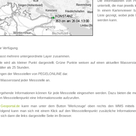
Die Informationen von
unterteilt, die man jeweil
In einem Kartenviewer b
Liste gezeigt, wobei jede
werden kann.
 Verfügung.
asst mehrere untergeordnete Layer zusammen.
 wird als kleiner Punkt dargestellt. Grüne Punkte weisen auf einen aktuellen Wasserstan
lter als 25 Stunden.
nungen der Messstellen von PEGELONLINE dar.
 Wasserstand jeder Messstelle an.
rgehende Informationen können für jede Messstelle eingesehen werden. Dazu bieten die meis
en Messstellenpunkt eine Informationsseite aufzurufen.
m
Geoportal.de
kann man unter dem Button 'Werkzeuge' oben rechts den WMS mittels
olgend kann man sich mit einem Klick auf den Messstellenpunkt zusätzliche Informatio
 sich dann die links dargestellte Seite im Browser.