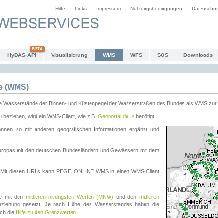
Hilfe
Links
Impressum
Nutzungsbedingungen
Datenschut
HyDAS-API
Visualisierung
WMS
WFS
SOS
Downloads
e (WMS)
e Wasserstände der Binnen- und Küstenpegel der Wasserstraßen des Bundes als WMS zur 
eziehen, wird ein WMS-Client, wie z.B.
Geoportal.de
↗
benötigt.
en so mit anderen geografischen Informationen ergänzt und
eleuropas mit den deutschen Bundesländern und Gewässern mit dem
. Mit diesen URLs kann PEGELONLINE WMS in einen WMS-Client
te mit den
mittleren niedrigsten Werten (MNW)
und den
mittleren
eziehung gesetzt. Je nach Höhe des Wasserstandes haben die
uch die
Hilfe zu den Grenzwerten
.