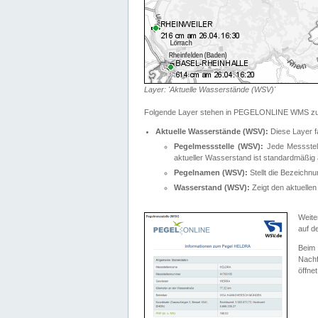
Layer: 'Aktuelle Wasserstände (WSV)'
Folgende Layer stehen in PEGELONLINE WMS zur
Aktuelle Wasserstände (WSV):
Diese Layer f
Pegelmessstelle (WSV):
Jede Messstelle
aktueller Wasserstand ist standardmäßig ä
Pegelnamen (WSV):
Stellt die Bezeich
Wasserstand (WSV):
Zeigt den aktuellen
Weite
auf d
Bei
Nachf
öffnet