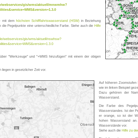
.de/webservices/gis/wms/aktuell/mnwmhw?
lities&service=WMS&version=1.3.0
te mit dem
höchsten Schifffahrtswasserstand (HSW)
in Beziehung
die Pegelpunkte eine unterschiedliche Farbe. Siehe auch die
Hilfe
v.de/webservices/gis/wms/aktuell/nswhsw?
ilities&service=WMS&version=1.3.0
r "Werkzeuge" und "+WMS hinzufügen" mit einem der obigen
liegen in gesetzlicher Zeit vor.
Auf höheren Zoomstufen k
wie im linken Beispiel gez
Dazu gehören der Name
Wasserstand.
Die Farbe des Pegelpu
Wasserstandes. Ist der Peg
er orange, so ist der Wa
hohen Wasserstand an. 
Wasserstände vor.
Siehe auch die
Hilfe zu d