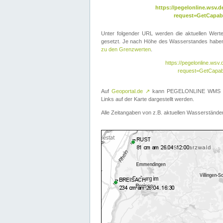
https://pegelonline.wsv
request=GetCapabi
Unter folgender URL werden die aktuellen Wer
gesetzt. Je nach Höhe des Wasserstandes haben 
zu den Grenzwerten
.
https://pegelonline.ws
request=GetCapab
Auf
Geoportal.de
↗
kann PEGELONLINE WMS übe
Links auf der Karte dargestellt werden.
Alle Zeitangaben von z.B. aktuellen Wasserständen 