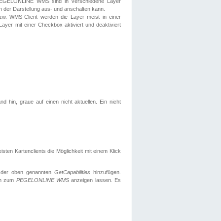
 PEGELONLINE WMS sind in verschiedene Layer
s in der Darstellung aus- und anschalten kann.
zw. WMS-Client werden die Layer meist in einer
 Layer mit einer Checkbox aktiviert und deaktiviert
d hin, graue auf einen nicht aktuellen. Ein nicht
ten Kartenclients die Möglichkeit mit einem Klick
 der oben genannten
GetCapabilities
hinzufügen.
nen zum
PEGELONLINE WMS
anzeigen lassen. Es