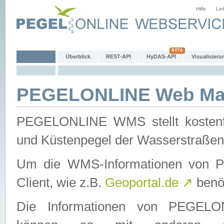
Hilfe
Lin
Überblick
REST-API
HyDAS-API
Visualisieru
PEGELONLINE Web Map
PEGELONLINE WMS stellt kostenfr
und Küstenpegel der Wasserstraßen
Um die WMS-Informationen von 
Client, wie z.B.
Geoportal.de
↗
benöt
Die Informationen von PEGE