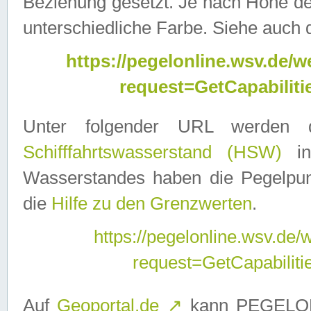
Beziehung gesetzt. Je nach Höhe d
unterschiedliche Farbe. Siehe auch 
https://pegelonline.wsv.de
request=GetCapabilit
Unter folgender URL werden
Schifffahrtswasserstand (HSW)
in
Wasserstandes haben die Pegelpunk
die
Hilfe zu den Grenzwerten
.
https://pegelonline.wsv.de
request=GetCapabilit
Auf
Geoportal.de
↗
kann PEGELON