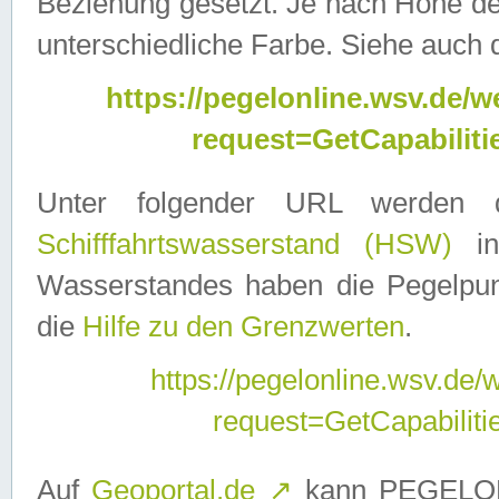
Beziehung gesetzt. Je nach Höhe d
unterschiedliche Farbe. Siehe auch 
https://pegelonline.wsv.de
request=GetCapabilit
Unter folgender URL werden
Schifffahrtswasserstand (HSW)
in
Wasserstandes haben die Pegelpunk
die
Hilfe zu den Grenzwerten
.
https://pegelonline.wsv.de
request=GetCapabilit
Auf
Geoportal.de
↗
kann PEGELON