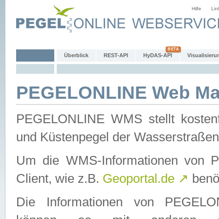
Hilfe
Lin
Überblick
REST-API
HyDAS-API
Visualisieru
PEGELONLINE Web Map
PEGELONLINE WMS stellt kostenfr
und Küstenpegel der Wasserstraßen
Um die WMS-Informationen von 
Client, wie z.B.
Geoportal.de
↗
benöt
Die Informationen von PEGE