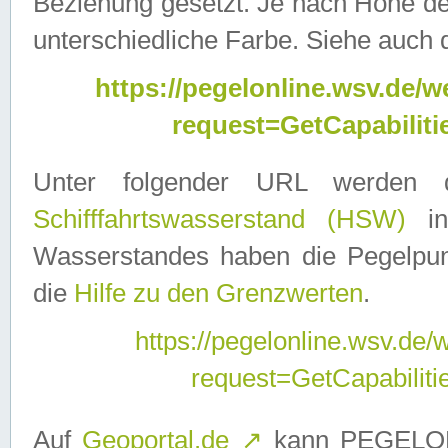
Beziehung gesetzt. Je nach Höhe d
unterschiedliche Farbe. Siehe auch 
https://pegelonline.wsv.de
request=GetCapabilit
Unter folgender URL werden
Schifffahrtswasserstand (HSW)
in
Wasserstandes haben die Pegelpunk
die
Hilfe zu den Grenzwerten
.
https://pegelonline.wsv.de
request=GetCapabilit
Auf
Geoportal.de
↗
kann PEGELON