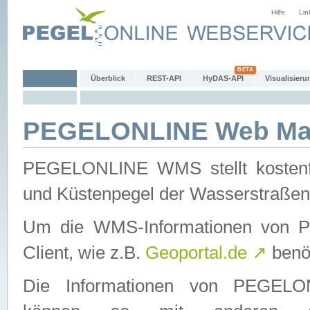
Hilfe
Lin
Überblick
REST-API
HyDAS-API
Visualisieru
PEGELONLINE Web Map
PEGELONLINE WMS stellt kostenfr
und Küstenpegel der Wasserstraßen
Um die WMS-Informationen von 
Client, wie z.B.
Geoportal.de
↗
benöt
Die Informationen von PEGE