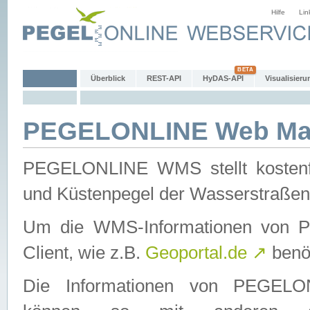
Hilfe
Lin
Überblick
REST-API
HyDAS-API
Visualisieru
PEGELONLINE Web Map
PEGELONLINE WMS stellt kostenfr
und Küstenpegel der Wasserstraßen
Um die WMS-Informationen von 
Client, wie z.B.
Geoportal.de
↗
benöt
Die Informationen von PEGE