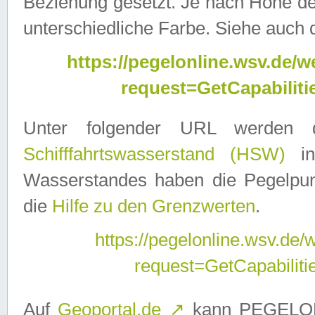
Beziehung gesetzt. Je nach Höhe d
unterschiedliche Farbe. Siehe auch 
https://pegelonline.wsv.de
request=GetCapabilit
Unter folgender URL werden
Schifffahrtswasserstand (HSW)
in
Wasserstandes haben die Pegelpunk
die
Hilfe zu den Grenzwerten
.
https://pegelonline.wsv.de
request=GetCapabilit
Auf
Geoportal.de
↗
kann PEGELON