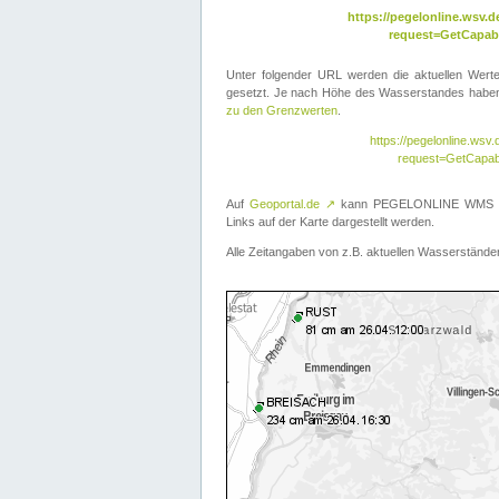
https://pegelonline.wsv
request=GetCapabi
Unter folgender URL werden die aktuellen Wer
gesetzt. Je nach Höhe des Wasserstandes haben 
zu den Grenzwerten
.
https://pegelonline.ws
request=GetCapab
Auf
Geoportal.de
↗
kann PEGELONLINE WMS übe
Links auf der Karte dargestellt werden.
Alle Zeitangaben von z.B. aktuellen Wasserständen 