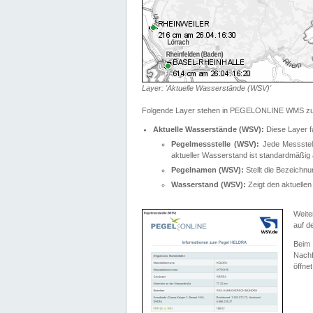
Layer: 'Aktuelle Wasserstände (WSV)'
Folgende Layer stehen in PEGELONLINE WMS zur
Aktuelle Wasserstände (WSV):
Diese Layer f
Pegelmessstelle (WSV):
Jede Messstelle
aktueller Wasserstand ist standardmäßig ä
Pegelnamen (WSV):
Stellt die Bezeich
Wasserstand (WSV):
Zeigt den aktuellen
Weite
auf d
Bei
Nachf
öffnet