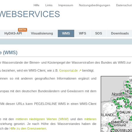
Hilfe
Links
Impressum
Nutzungsbedingungen
Datenschut
HyDAS-API
Visualisierung
WMS
WFS
SOS
Downloads
e (WMS)
e Wasserstände der Binnen- und Küstenpegel der Wasserstraßen des Bundes als WMS zur 
eziehen, wird ein WMS-Client, wie z.B.
Geoportal.de
↗
benötigt.
en so mit anderen geografischen Informationen ergänzt und
eleuropas mit den deutschen Bundesländern und Gewässern mit dem
. Mit diesen URLs kann PEGELONLINE WMS in einen WMS-Client
te mit den
mittleren niedrigsten Werten (MNW)
und den
mittleren
eziehung gesetzt. Je nach Höhe des Wasserstandes haben die
uch die
Hilfe zu den Grenzwerten
.