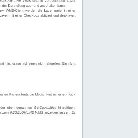
 PEGELONLINE WMS sind in verschiedene Layer
s in der Darstellung aus- und anschalten kann.
zw. WMS-Client werden die Layer meist in einer
 Layer mit einer Checkbox aktiviert und deaktiviert
d hin, graue auf einen nicht aktuellen. Ein nicht
ten Kartenclients die Möglichkeit mit einem Klick
 der oben genannten
GetCapabilities
hinzufügen.
nen zum
PEGELONLINE WMS
anzeigen lassen. Es