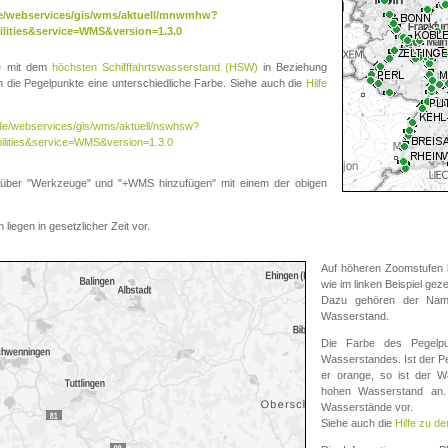
.de/webservices/gis/wms/aktuell/mnwmhw?
lities&service=WMS&version=1.3.0
te mit dem
höchsten Schifffahrtswasserstand (HSW)
in Beziehung
die Pegelpunkte eine unterschiedliche Farbe. Siehe auch die
Hilfe
v.de/webservices/gis/wms/aktuell/nswhsw?
ilities&service=WMS&version=1.3.0
r "Werkzeuge" und "+WMS hinzufügen" mit einem der obigen
liegen in gesetzlicher Zeit vor.
Auf höheren Zoomstufen k
wie im linken Beispiel gez
Dazu gehören der Name
Wasserstand.
Die Farbe des Pegelpu
Wasserstandes. Ist der Peg
er orange, so ist der Wa
hohen Wasserstand an. 
Wasserstände vor.
Siehe auch die
Hilfe zu d