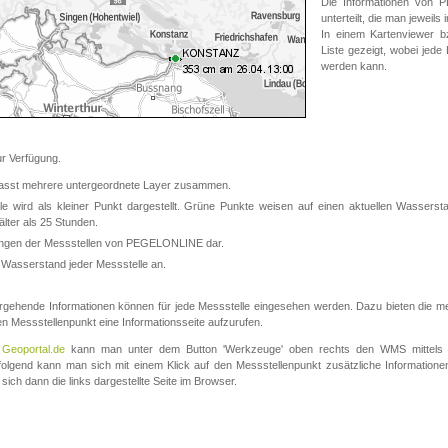
Die Informationen von
unterteilt, die man jeweil
In einem Kartenviewer b
Liste gezeigt, wobei jede
werden kann.
 Verfügung.
asst mehrere untergeordnete Layer zusammen.
 wird als kleiner Punkt dargestellt. Grüne Punkte weisen auf einen aktuellen Wasserstan
lter als 25 Stunden.
nungen der Messstellen von PEGELONLINE dar.
 Wasserstand jeder Messstelle an.
rgehende Informationen können für jede Messstelle eingesehen werden. Dazu bieten die meis
en Messstellenpunkt eine Informationsseite aufzurufen.
m
Geoportal.de
kann man unter dem Button 'Werkzeuge' oben rechts den WMS mittels
olgend kann man sich mit einem Klick auf den Messstellenpunkt zusätzliche Informatio
 sich dann die links dargestellte Seite im Browser.