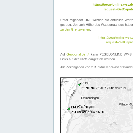
https://pegelonline.wsv
request=GetCapabi
Unter folgender URL werden die aktuellen Wer
gesetzt. Je nach Höhe des Wasserstandes haben 
zu den Grenzwerten
.
https://pegelonline.ws
request=GetCapab
Auf
Geoportal.de
↗
kann PEGELONLINE WMS übe
Links auf der Karte dargestellt werden.
Alle Zeitangaben von z.B. aktuellen Wasserständen 