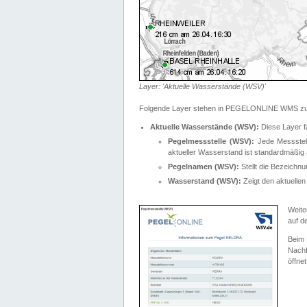
Layer: 'Aktuelle Wasserstände (WSV)'
Folgende Layer stehen in PEGELONLINE WMS zur
Aktuelle Wasserstände (WSV):
Diese Layer f
Pegelmessstelle (WSV):
Jede Messstelle
aktueller Wasserstand ist standardmäßig ä
Pegelnamen (WSV):
Stellt die Bezeich
Wasserstand (WSV):
Zeigt den aktuellen
Weite
auf d
Bei
Nachf
öffnet