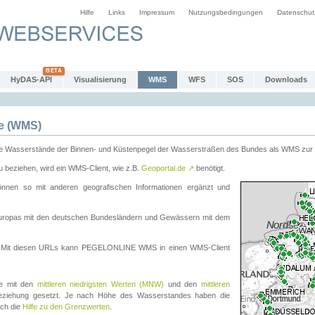
Hilfe
Links
Impressum
Nutzungsbedingungen
Datenschut
HyDAS-API
Visualisierung
WMS
WFS
SOS
Downloads
e (WMS)
e Wasserstände der Binnen- und Küstenpegel der Wasserstraßen des Bundes als WMS zur 
eziehen, wird ein WMS-Client, wie z.B.
Geoportal.de
↗
benötigt.
en so mit anderen geografischen Informationen ergänzt und
eleuropas mit den deutschen Bundesländern und Gewässern mit dem
. Mit diesen URLs kann PEGELONLINE WMS in einen WMS-Client
te mit den
mittleren niedrigsten Werten (MNW)
und den
mittleren
eziehung gesetzt. Je nach Höhe des Wasserstandes haben die
uch die
Hilfe zu den Grenzwerten
.