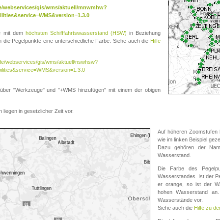
.de/webservices/gis/wms/aktuell/mnwmhw?
lities&service=WMS&version=1.3.0
te mit dem
höchsten Schifffahrtswasserstand (HSW)
in Beziehung
die Pegelpunkte eine unterschiedliche Farbe. Siehe auch die
Hilfe
v.de/webservices/gis/wms/aktuell/nswhsw?
ilities&service=WMS&version=1.3.0
r "Werkzeuge" und "+WMS hinzufügen" mit einem der obigen
liegen in gesetzlicher Zeit vor.
Auf höheren Zoomstufen k
wie im linken Beispiel gez
Dazu gehören der Name
Wasserstand.
Die Farbe des Pegelpu
Wasserstandes. Ist der Peg
er orange, so ist der Wa
hohen Wasserstand an. 
Wasserstände vor.
Siehe auch die
Hilfe zu d