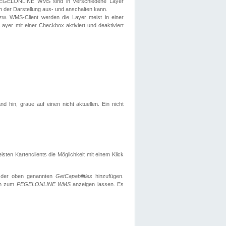
 PEGELONLINE WMS sind in verschiedene Layer
s in der Darstellung aus- und anschalten kann.
zw. WMS-Client werden die Layer meist in einer
 Layer mit einer Checkbox aktiviert und deaktiviert
d hin, graue auf einen nicht aktuellen. Ein nicht
ten Kartenclients die Möglichkeit mit einem Klick
 der oben genannten
GetCapabilities
hinzufügen.
nen zum
PEGELONLINE WMS
anzeigen lassen. Es