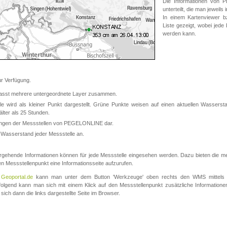
Die Informationen von
unterteilt, die man jeweil
In einem Kartenviewer b
Liste gezeigt, wobei jede
werden kann.
 Verfügung.
asst mehrere untergeordnete Layer zusammen.
 wird als kleiner Punkt dargestellt. Grüne Punkte weisen auf einen aktuellen Wasserstan
lter als 25 Stunden.
nungen der Messstellen von PEGELONLINE dar.
 Wasserstand jeder Messstelle an.
rgehende Informationen können für jede Messstelle eingesehen werden. Dazu bieten die meis
en Messstellenpunkt eine Informationsseite aufzurufen.
m
Geoportal.de
kann man unter dem Button 'Werkzeuge' oben rechts den WMS mittels
olgend kann man sich mit einem Klick auf den Messstellenpunkt zusätzliche Informatio
 sich dann die links dargestellte Seite im Browser.