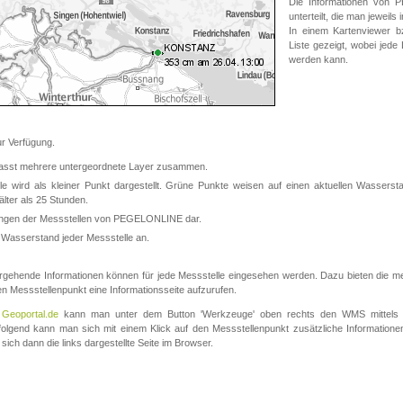
Die Informationen von
unterteilt, die man jeweil
In einem Kartenviewer b
Liste gezeigt, wobei jede
werden kann.
 Verfügung.
asst mehrere untergeordnete Layer zusammen.
 wird als kleiner Punkt dargestellt. Grüne Punkte weisen auf einen aktuellen Wasserstan
lter als 25 Stunden.
nungen der Messstellen von PEGELONLINE dar.
 Wasserstand jeder Messstelle an.
rgehende Informationen können für jede Messstelle eingesehen werden. Dazu bieten die meis
en Messstellenpunkt eine Informationsseite aufzurufen.
m
Geoportal.de
kann man unter dem Button 'Werkzeuge' oben rechts den WMS mittels
olgend kann man sich mit einem Klick auf den Messstellenpunkt zusätzliche Informatio
 sich dann die links dargestellte Seite im Browser.