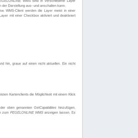
 PEGELONLINE WMS sind in verschiedene Layer
s in der Darstellung aus- und anschalten kann.
zw. WMS-Client werden die Layer meist in einer
 Layer mit einer Checkbox aktiviert und deaktiviert
d hin, graue auf einen nicht aktuellen. Ein nicht
ten Kartenclients die Möglichkeit mit einem Klick
 der oben genannten
GetCapabilities
hinzufügen.
nen zum
PEGELONLINE WMS
anzeigen lassen. Es