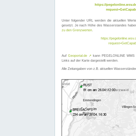
https://pegelonline.wsv
request=GetCapabi
Unter folgender URL werden die aktuellen Wer
gesetzt. Je nach Höhe des Wasserstandes haben 
zu den Grenzwerten
.
https://pegelonline.ws
request=GetCapab
Auf
Geoportal.de
↗
kann PEGELONLINE WMS übe
Links auf der Karte dargestellt werden.
Alle Zeitangaben von z.B. aktuellen Wasserständen 