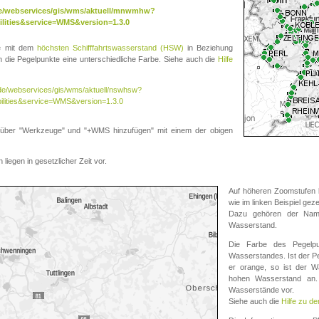
.de/webservices/gis/wms/aktuell/mnwmhw?
lities&service=WMS&version=1.3.0
te mit dem
höchsten Schifffahrtswasserstand (HSW)
in Beziehung
die Pegelpunkte eine unterschiedliche Farbe. Siehe auch die
Hilfe
v.de/webservices/gis/wms/aktuell/nswhsw?
ilities&service=WMS&version=1.3.0
r "Werkzeuge" und "+WMS hinzufügen" mit einem der obigen
liegen in gesetzlicher Zeit vor.
Auf höheren Zoomstufen k
wie im linken Beispiel gez
Dazu gehören der Name
Wasserstand.
Die Farbe des Pegelpu
Wasserstandes. Ist der Peg
er orange, so ist der Wa
hohen Wasserstand an. 
Wasserstände vor.
Siehe auch die
Hilfe zu d