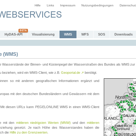
Hilfe
Links
Impressum
Nutzungsbedingungen
Datenschut
HyDAS-API
Visualisierung
WMS
WFS
SOS
Downloads
e (WMS)
e Wasserstände der Binnen- und Küstenpegel der Wasserstraßen des Bundes als WMS zur 
eziehen, wird ein WMS-Client, wie z.B.
Geoportal.de
↗
benötigt.
en so mit anderen geografischen Informationen ergänzt und
eleuropas mit den deutschen Bundesländern und Gewässern mit dem
. Mit diesen URLs kann PEGELONLINE WMS in einen WMS-Client
te mit den
mittleren niedrigsten Werten (MNW)
und den
mittleren
eziehung gesetzt. Je nach Höhe des Wasserstandes haben die
uch die
Hilfe zu den Grenzwerten
.