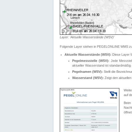
Layer: 'Aktuelle Wasserstände (WSV)'
Folgende Layer stehen in PEGELONLINE WMS zur
Aktuelle Wasserstände (WSV):
Diese Layer f
Pegelmessstelle (WSV):
Jede Messstelle
aktueller Wasserstand ist standardmäßig ä
Pegelnamen (WSV):
Stellt die Bezeich
Wasserstand (WSV):
Zeigt den aktuellen
Weite
auf d
Bei
Nachf
öffnet