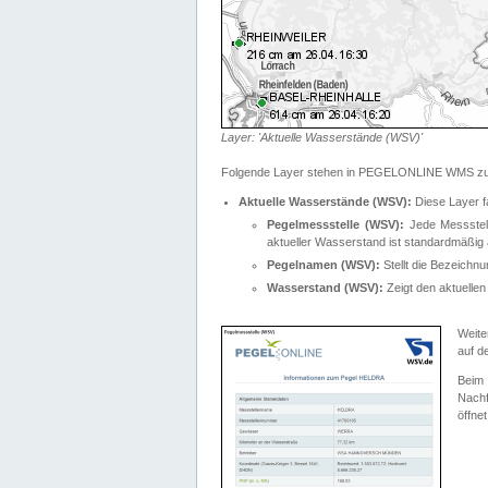
Layer: 'Aktuelle Wasserstände (WSV)'
Folgende Layer stehen in PEGELONLINE WMS zur
Aktuelle Wasserstände (WSV):
Diese Layer f
Pegelmessstelle (WSV):
Jede Messstelle
aktueller Wasserstand ist standardmäßig ä
Pegelnamen (WSV):
Stellt die Bezeich
Wasserstand (WSV):
Zeigt den aktuellen
Weite
auf d
Bei
Nachf
öffnet