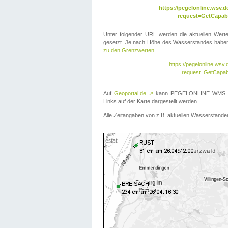
https://pegelonline.wsv
request=GetCapabi
Unter folgender URL werden die aktuellen Wer
gesetzt. Je nach Höhe des Wasserstandes haben 
zu den Grenzwerten
.
https://pegelonline.ws
request=GetCapab
Auf
Geoportal.de
↗
kann PEGELONLINE WMS übe
Links auf der Karte dargestellt werden.
Alle Zeitangaben von z.B. aktuellen Wasserständen 