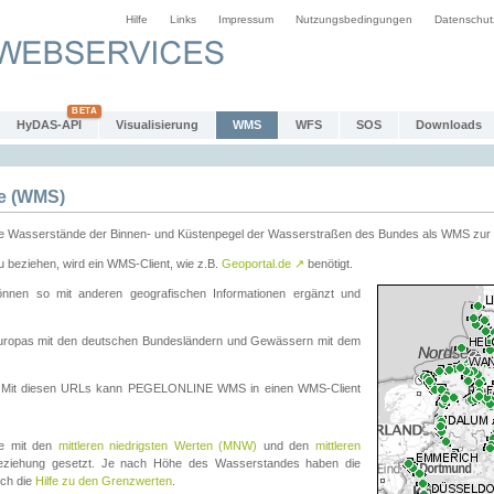
Hilfe
Links
Impressum
Nutzungsbedingungen
Datenschut
HyDAS-API
Visualisierung
WMS
WFS
SOS
Downloads
e (WMS)
e Wasserstände der Binnen- und Küstenpegel der Wasserstraßen des Bundes als WMS zur 
eziehen, wird ein WMS-Client, wie z.B.
Geoportal.de
↗
benötigt.
en so mit anderen geografischen Informationen ergänzt und
eleuropas mit den deutschen Bundesländern und Gewässern mit dem
. Mit diesen URLs kann PEGELONLINE WMS in einen WMS-Client
te mit den
mittleren niedrigsten Werten (MNW)
und den
mittleren
eziehung gesetzt. Je nach Höhe des Wasserstandes haben die
uch die
Hilfe zu den Grenzwerten
.