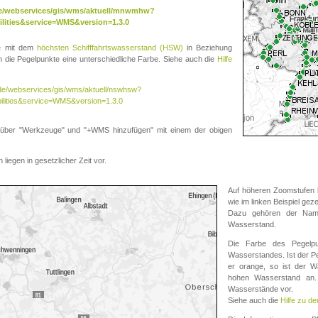
.de/webservices/gis/wms/aktuell/mnwmhw?
lities&service=WMS&version=1.3.0
te mit dem
höchsten Schifffahrtswasserstand (HSW)
in Beziehung
die Pegelpunkte eine unterschiedliche Farbe. Siehe auch die
Hilfe
v.de/webservices/gis/wms/aktuell/nswhsw?
ilities&service=WMS&version=1.3.0
r "Werkzeuge" und "+WMS hinzufügen" mit einem der obigen
liegen in gesetzlicher Zeit vor.
Auf höheren Zoomstufen k
wie im linken Beispiel gez
Dazu gehören der Name
Wasserstand.
Die Farbe des Pegelpu
Wasserstandes. Ist der Peg
er orange, so ist der Wa
hohen Wasserstand an. 
Wasserstände vor.
Siehe auch die
Hilfe zu d