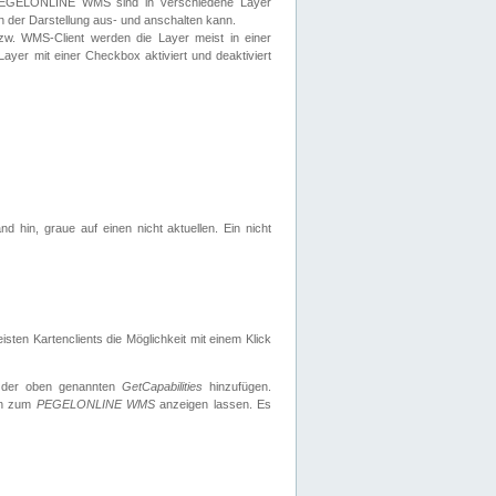
 PEGELONLINE WMS sind in verschiedene Layer
s in der Darstellung aus- und anschalten kann.
zw. WMS-Client werden die Layer meist in einer
 Layer mit einer Checkbox aktiviert und deaktiviert
d hin, graue auf einen nicht aktuellen. Ein nicht
ten Kartenclients die Möglichkeit mit einem Klick
 der oben genannten
GetCapabilities
hinzufügen.
nen zum
PEGELONLINE WMS
anzeigen lassen. Es