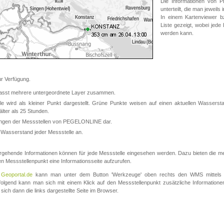
Die Informationen von
unterteilt, die man jeweil
In einem Kartenviewer b
Liste gezeigt, wobei jede
werden kann.
 Verfügung.
asst mehrere untergeordnete Layer zusammen.
 wird als kleiner Punkt dargestellt. Grüne Punkte weisen auf einen aktuellen Wasserstan
lter als 25 Stunden.
nungen der Messstellen von PEGELONLINE dar.
 Wasserstand jeder Messstelle an.
rgehende Informationen können für jede Messstelle eingesehen werden. Dazu bieten die meis
en Messstellenpunkt eine Informationsseite aufzurufen.
m
Geoportal.de
kann man unter dem Button 'Werkzeuge' oben rechts den WMS mittels
olgend kann man sich mit einem Klick auf den Messstellenpunkt zusätzliche Informatio
 sich dann die links dargestellte Seite im Browser.