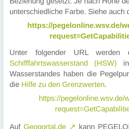
Beziehung gesetzt. Je nach Höhe d
unterschiedliche Farbe. Siehe auch 
https://pegelonline.wsv.de
request=GetCapabilit
Unter folgender URL werden
Schifffahrtswasserstand (HSW)
in
Wasserstandes haben die Pegelpunk
die
Hilfe zu den Grenzwerten
.
https://pegelonline.wsv.de
request=GetCapabilit
Auf
Geoportal.de
↗
kann PEGELON