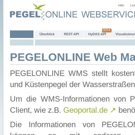
Hilfe
Lin
Überblick
REST-API
HyDAS-API
Visualisieru
PEGELONLINE Web Map
PEGELONLINE WMS stellt kostenfr
und Küstenpegel der Wasserstraßen
Um die WMS-Informationen von 
Client, wie z.B.
Geoportal.de
↗
benöt
Die Informationen von PEGE