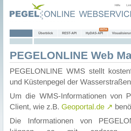
Hilfe
Lin
Überblick
REST-API
HyDAS-API
Visualisieru
PEGELONLINE Web Map
PEGELONLINE WMS stellt kostenfr
und Küstenpegel der Wasserstraßen
Um die WMS-Informationen von 
Client, wie z.B.
Geoportal.de
↗
benöt
Die Informationen von PEGE