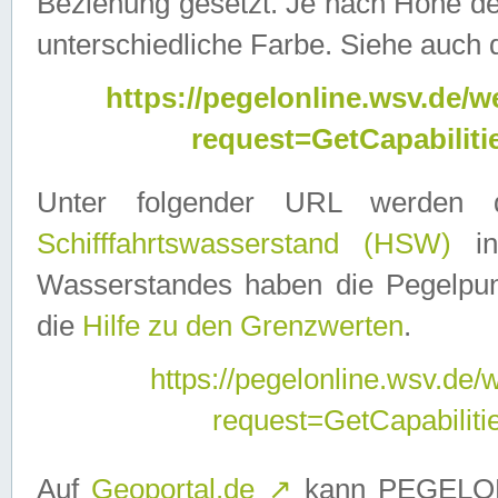
Beziehung gesetzt. Je nach Höhe d
unterschiedliche Farbe. Siehe auch 
https://pegelonline.wsv.de
request=GetCapabilit
Unter folgender URL werden
Schifffahrtswasserstand (HSW)
in
Wasserstandes haben die Pegelpunk
die
Hilfe zu den Grenzwerten
.
https://pegelonline.wsv.de
request=GetCapabilit
Auf
Geoportal.de
↗
kann PEGELON