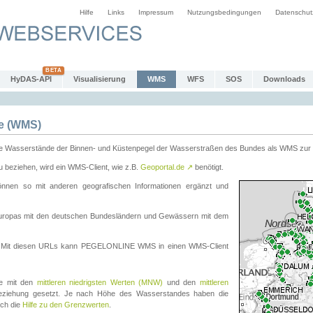
Hilfe
Links
Impressum
Nutzungsbedingungen
Datenschut
HyDAS-API
Visualisierung
WMS
WFS
SOS
Downloads
e (WMS)
e Wasserstände der Binnen- und Küstenpegel der Wasserstraßen des Bundes als WMS zur 
eziehen, wird ein WMS-Client, wie z.B.
Geoportal.de
↗
benötigt.
en so mit anderen geografischen Informationen ergänzt und
eleuropas mit den deutschen Bundesländern und Gewässern mit dem
. Mit diesen URLs kann PEGELONLINE WMS in einen WMS-Client
te mit den
mittleren niedrigsten Werten (MNW)
und den
mittleren
eziehung gesetzt. Je nach Höhe des Wasserstandes haben die
uch die
Hilfe zu den Grenzwerten
.