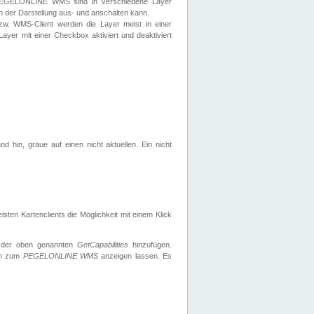
 PEGELONLINE WMS sind in verschiedene Layer
s in der Darstellung aus- und anschalten kann.
zw. WMS-Client werden die Layer meist in einer
 Layer mit einer Checkbox aktiviert und deaktiviert
d hin, graue auf einen nicht aktuellen. Ein nicht
ten Kartenclients die Möglichkeit mit einem Klick
 der oben genannten
GetCapabilities
hinzufügen.
nen zum
PEGELONLINE WMS
anzeigen lassen. Es