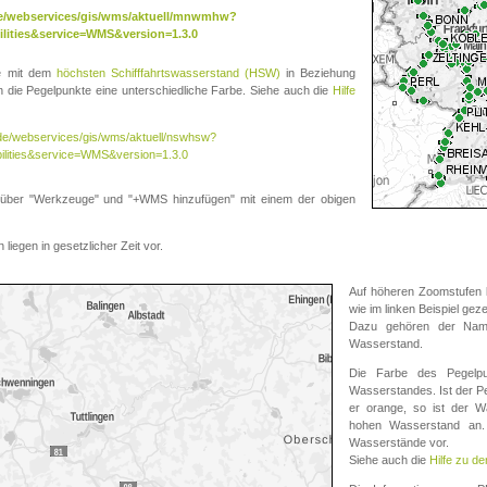
.de/webservices/gis/wms/aktuell/mnwmhw?
lities&service=WMS&version=1.3.0
te mit dem
höchsten Schifffahrtswasserstand (HSW)
in Beziehung
die Pegelpunkte eine unterschiedliche Farbe. Siehe auch die
Hilfe
v.de/webservices/gis/wms/aktuell/nswhsw?
ilities&service=WMS&version=1.3.0
r "Werkzeuge" und "+WMS hinzufügen" mit einem der obigen
liegen in gesetzlicher Zeit vor.
Auf höheren Zoomstufen k
wie im linken Beispiel gez
Dazu gehören der Name
Wasserstand.
Die Farbe des Pegelpu
Wasserstandes. Ist der Peg
er orange, so ist der Wa
hohen Wasserstand an. 
Wasserstände vor.
Siehe auch die
Hilfe zu d