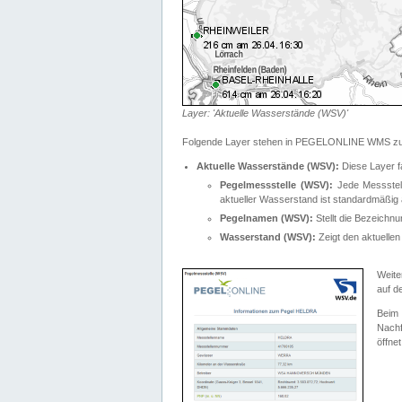
Layer: 'Aktuelle Wasserstände (WSV)'
Folgende Layer stehen in PEGELONLINE WMS zur
Aktuelle Wasserstände (WSV):
Diese Layer f
Pegelmessstelle (WSV):
Jede Messstelle
aktueller Wasserstand ist standardmäßig ä
Pegelnamen (WSV):
Stellt die Bezeich
Wasserstand (WSV):
Zeigt den aktuellen
Weite
auf d
Bei
Nachf
öffnet