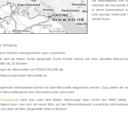
Die Informationen von
unterteilt, die man jeweil
In einem Kartenviewer b
Liste gezeigt, wobei jede
werden kann.
 Verfügung.
asst mehrere untergeordnete Layer zusammen.
 wird als kleiner Punkt dargestellt. Grüne Punkte weisen auf einen aktuellen Wasserstan
lter als 25 Stunden.
nungen der Messstellen von PEGELONLINE dar.
 Wasserstand jeder Messstelle an.
rgehende Informationen können für jede Messstelle eingesehen werden. Dazu bieten die meis
en Messstellenpunkt eine Informationsseite aufzurufen.
m
Geoportal.de
kann man unter dem Button 'Werkzeuge' oben rechts den WMS mittels
olgend kann man sich mit einem Klick auf den Messstellenpunkt zusätzliche Informatio
 sich dann die links dargestellte Seite im Browser.