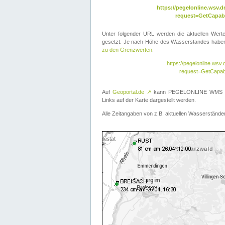
https://pegelonline.wsv
request=GetCapabi
Unter folgender URL werden die aktuellen Wer
gesetzt. Je nach Höhe des Wasserstandes haben 
zu den Grenzwerten
.
https://pegelonline.ws
request=GetCapab
Auf
Geoportal.de
↗
kann PEGELONLINE WMS übe
Links auf der Karte dargestellt werden.
Alle Zeitangaben von z.B. aktuellen Wasserständen 