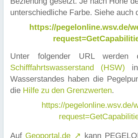
Beziehung gesetzt. Je nach Höhe d
unterschiedliche Farbe. Siehe auch 
https://pegelonline.wsv.de
request=GetCapabilit
Unter folgender URL werden
Schifffahrtswasserstand (HSW)
in
Wasserstandes haben die Pegelpunk
die
Hilfe zu den Grenzwerten
.
https://pegelonline.wsv.de
request=GetCapabilit
Auf
Geoportal.de
↗
kann PEGELON