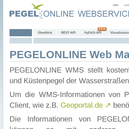
Hilfe
Lin
Überblick
REST-API
HyDAS-API
Visualisieru
PEGELONLINE Web Map
PEGELONLINE WMS stellt kostenfr
und Küstenpegel der Wasserstraßen
Um die WMS-Informationen von 
Client, wie z.B.
Geoportal.de
↗
benöt
Die Informationen von PEGE