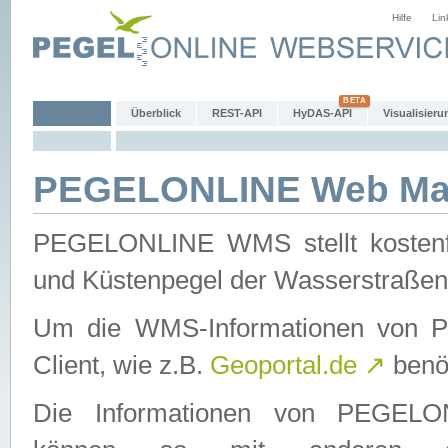
Hilfe
Lin
Überblick
REST-API
HyDAS-API
Visualisieru
PEGELONLINE Web Map
PEGELONLINE WMS stellt kostenfr
und Küstenpegel der Wasserstraßen
Um die WMS-Informationen von 
Client, wie z.B.
Geoportal.de
↗
benöt
Die Informationen von PEGE