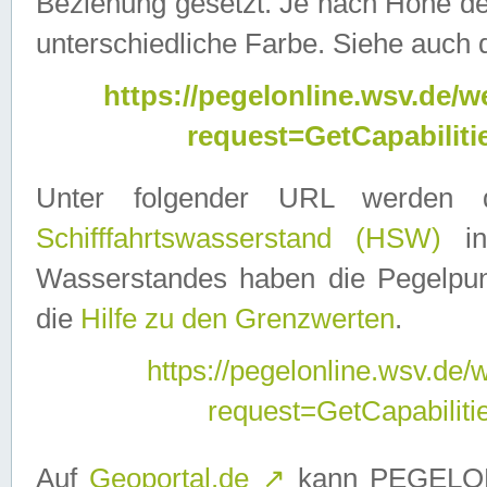
Beziehung gesetzt. Je nach Höhe d
unterschiedliche Farbe. Siehe auch 
https://pegelonline.wsv.de
request=GetCapabilit
Unter folgender URL werden
Schifffahrtswasserstand (HSW)
in
Wasserstandes haben die Pegelpunk
die
Hilfe zu den Grenzwerten
.
https://pegelonline.wsv.de
request=GetCapabilit
Auf
Geoportal.de
↗
kann PEGELON