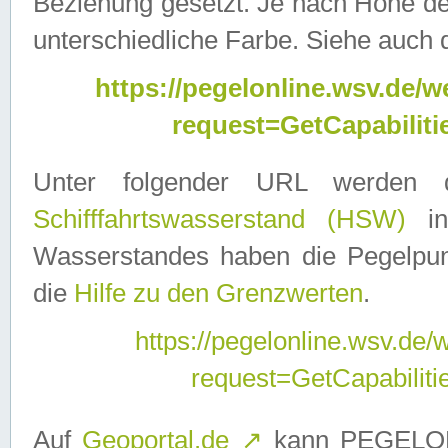
Beziehung gesetzt. Je nach Höhe d
unterschiedliche Farbe. Siehe auch 
https://pegelonline.wsv.de
request=GetCapabilit
Unter folgender URL werden
Schifffahrtswasserstand (HSW)
in
Wasserstandes haben die Pegelpunk
die
Hilfe zu den Grenzwerten
.
https://pegelonline.wsv.de
request=GetCapabilit
Auf
Geoportal.de
↗
kann PEGELON