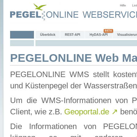
Hilfe
Lin
Überblick
REST-API
HyDAS-API
Visualisieru
PEGELONLINE Web Map
PEGELONLINE WMS stellt kostenfr
und Küstenpegel der Wasserstraßen
Um die WMS-Informationen von 
Client, wie z.B.
Geoportal.de
↗
benöt
Die Informationen von PEGE