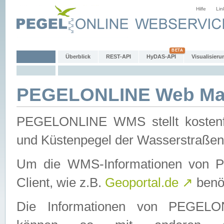
Hilfe
Lin
Überblick
REST-API
HyDAS-API
Visualisieru
PEGELONLINE Web Map
PEGELONLINE WMS stellt kostenfr
und Küstenpegel der Wasserstraßen
Um die WMS-Informationen von 
Client, wie z.B.
Geoportal.de
↗
benöt
Die Informationen von PEGE