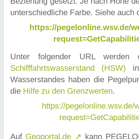
Beziehung gesetzt. Je nach Höhe d
unterschiedliche Farbe. Siehe auch 
https://pegelonline.wsv.de
request=GetCapabilit
Unter folgender URL werden
Schifffahrtswasserstand (HSW)
in
Wasserstandes haben die Pegelpunk
die
Hilfe zu den Grenzwerten
.
https://pegelonline.wsv.de
request=GetCapabilit
Auf
Geoportal.de
↗
kann PEGELON