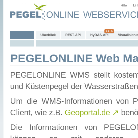
Hilfe
Lin
Überblick
REST-API
HyDAS-API
Visualisieru
PEGELONLINE Web Map
PEGELONLINE WMS stellt kostenfr
und Küstenpegel der Wasserstraßen
Um die WMS-Informationen von 
Client, wie z.B.
Geoportal.de
↗
benöt
Die Informationen von PEGE