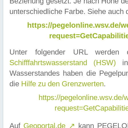
Beziehung gesetzt. Je nach Höhe d
unterschiedliche Farbe. Siehe auch 
https://pegelonline.wsv.de
request=GetCapabilit
Unter folgender URL werden
Schifffahrtswasserstand (HSW)
in
Wasserstandes haben die Pegelpunk
die
Hilfe zu den Grenzwerten
.
https://pegelonline.wsv.de
request=GetCapabilit
Auf
Geoportal.de
↗
kann PEGELON