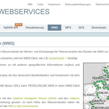
Hilfe
Links
Impressum
Nutzungsbedingungen
Datenschut
HyDAS-API
Visualisierung
WMS
WFS
SOS
Downloads
e (WMS)
e Wasserstände der Binnen- und Küstenpegel der Wasserstraßen des Bundes als WMS zur 
eziehen, wird ein WMS-Client, wie z.B.
Geoportal.de
↗
benötigt.
en so mit anderen geografischen Informationen ergänzt und
eleuropas mit den deutschen Bundesländern und Gewässern mit dem
. Mit diesen URLs kann PEGELONLINE WMS in einen WMS-Client
te mit den
mittleren niedrigsten Werten (MNW)
und den
mittleren
eziehung gesetzt. Je nach Höhe des Wasserstandes haben die
uch die
Hilfe zu den Grenzwerten
.