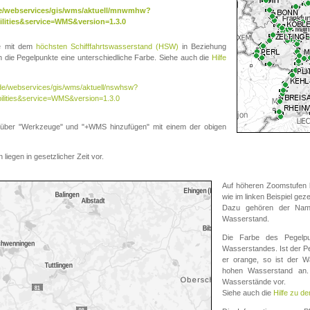
.de/webservices/gis/wms/aktuell/mnwmhw?
lities&service=WMS&version=1.3.0
te mit dem
höchsten Schifffahrtswasserstand (HSW)
in Beziehung
die Pegelpunkte eine unterschiedliche Farbe. Siehe auch die
Hilfe
v.de/webservices/gis/wms/aktuell/nswhsw?
ilities&service=WMS&version=1.3.0
r "Werkzeuge" und "+WMS hinzufügen" mit einem der obigen
liegen in gesetzlicher Zeit vor.
Auf höheren Zoomstufen k
wie im linken Beispiel gez
Dazu gehören der Name
Wasserstand.
Die Farbe des Pegelpu
Wasserstandes. Ist der Peg
er orange, so ist der Wa
hohen Wasserstand an. 
Wasserstände vor.
Siehe auch die
Hilfe zu d