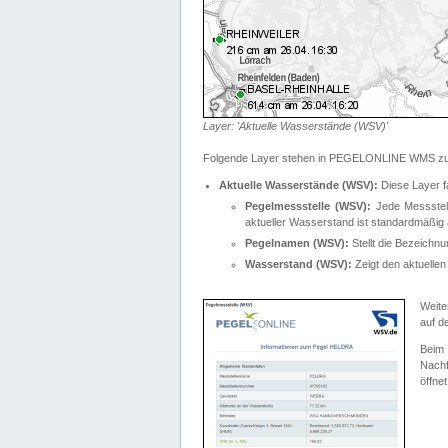
Layer: 'Aktuelle Wasserstände (WSV)'
Folgende Layer stehen in PEGELONLINE WMS zur
Aktuelle Wasserstände (WSV):
Diese Layer f
Pegelmessstelle (WSV):
Jede Messstelle
aktueller Wasserstand ist standardmäßig ä
Pegelnamen (WSV):
Stellt die Bezeich
Wasserstand (WSV):
Zeigt den aktuellen
Weite
auf d
Bei
Nachf
öffnet