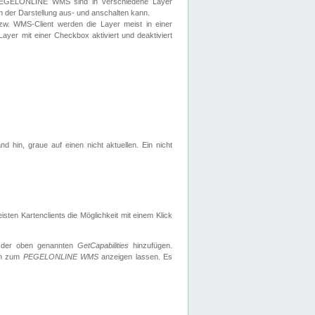
 PEGELONLINE WMS sind in verschiedene Layer
s in der Darstellung aus- und anschalten kann.
zw. WMS-Client werden die Layer meist in einer
 Layer mit einer Checkbox aktiviert und deaktiviert
d hin, graue auf einen nicht aktuellen. Ein nicht
ten Kartenclients die Möglichkeit mit einem Klick
 der oben genannten
GetCapabilities
hinzufügen.
nen zum
PEGELONLINE WMS
anzeigen lassen. Es