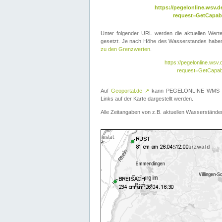
https://pegelonline.wsv
request=GetCapabi
Unter folgender URL werden die aktuellen Wer
gesetzt. Je nach Höhe des Wasserstandes haben 
zu den Grenzwerten
.
https://pegelonline.ws
request=GetCapab
Auf
Geoportal.de
↗
kann PEGELONLINE WMS übe
Links auf der Karte dargestellt werden.
Alle Zeitangaben von z.B. aktuellen Wasserständen 