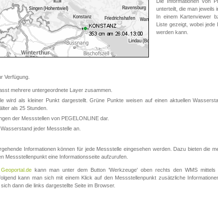
Die Informationen von
unterteilt, die man jeweil
In einem Kartenviewer b
Liste gezeigt, wobei jede
werden kann.
 Verfügung.
asst mehrere untergeordnete Layer zusammen.
 wird als kleiner Punkt dargestellt. Grüne Punkte weisen auf einen aktuellen Wasserstan
lter als 25 Stunden.
nungen der Messstellen von PEGELONLINE dar.
 Wasserstand jeder Messstelle an.
rgehende Informationen können für jede Messstelle eingesehen werden. Dazu bieten die meis
en Messstellenpunkt eine Informationsseite aufzurufen.
m
Geoportal.de
kann man unter dem Button 'Werkzeuge' oben rechts den WMS mittels
olgend kann man sich mit einem Klick auf den Messstellenpunkt zusätzliche Informatio
 sich dann die links dargestellte Seite im Browser.