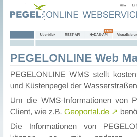
Hilfe
Lin
Überblick
REST-API
HyDAS-API
Visualisieru
PEGELONLINE Web Map
PEGELONLINE WMS stellt kostenfr
und Küstenpegel der Wasserstraßen
Um die WMS-Informationen von 
Client, wie z.B.
Geoportal.de
↗
benöt
Die Informationen von PEGE