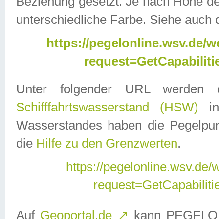
Beziehung gesetzt. Je nach Höhe d
unterschiedliche Farbe. Siehe auch 
https://pegelonline.wsv.de
request=GetCapabilit
Unter folgender URL werden
Schifffahrtswasserstand (HSW)
in
Wasserstandes haben die Pegelpunk
die
Hilfe zu den Grenzwerten
.
https://pegelonline.wsv.de
request=GetCapabilit
Auf
Geoportal.de
↗
kann PEGELON