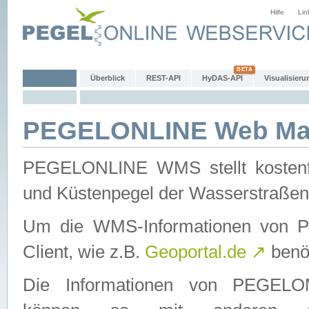
Hilfe
Lin
Überblick
REST-API
HyDAS-API
Visualisieru
PEGELONLINE Web Map
PEGELONLINE WMS stellt kostenfr
und Küstenpegel der Wasserstraßen
Um die WMS-Informationen von 
Client, wie z.B.
Geoportal.de
↗
benöt
Die Informationen von PEGE