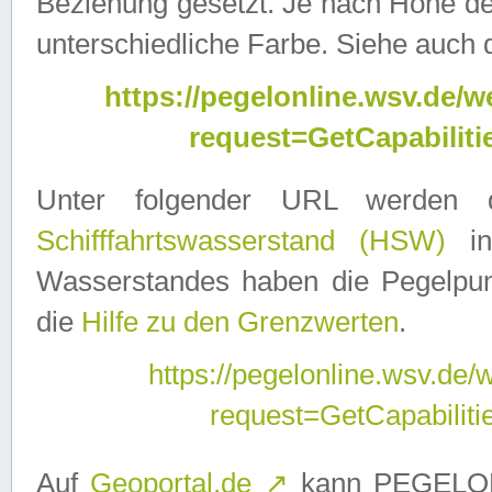
Beziehung gesetzt. Je nach Höhe d
unterschiedliche Farbe. Siehe auch 
https://pegelonline.wsv.de
request=GetCapabilit
Unter folgender URL werden
Schifffahrtswasserstand (HSW)
in
Wasserstandes haben die Pegelpunk
die
Hilfe zu den Grenzwerten
.
https://pegelonline.wsv.de
request=GetCapabilit
Auf
Geoportal.de
↗
kann PEGELON