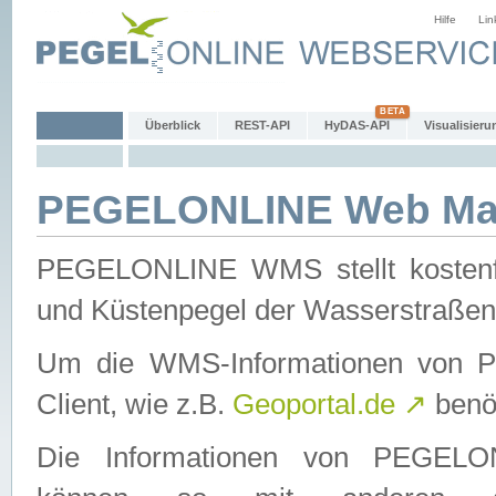
Hilfe
Lin
Überblick
REST-API
HyDAS-API
Visualisieru
PEGELONLINE Web Map
PEGELONLINE WMS stellt kostenfr
und Küstenpegel der Wasserstraßen
Um die WMS-Informationen von 
Client, wie z.B.
Geoportal.de
↗
benöt
Die Informationen von PEGE