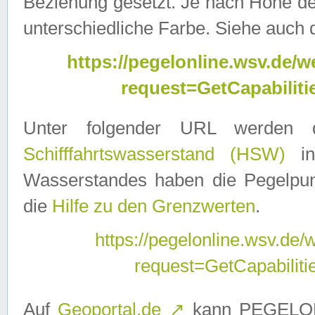
Beziehung gesetzt. Je nach Höhe d
unterschiedliche Farbe. Siehe auch 
https://pegelonline.wsv.de
request=GetCapabilit
Unter folgender URL werden
Schifffahrtswasserstand (HSW)
in
Wasserstandes haben die Pegelpunk
die
Hilfe zu den Grenzwerten
.
https://pegelonline.wsv.de
request=GetCapabilit
Auf
Geoportal.de
↗
kann PEGELON