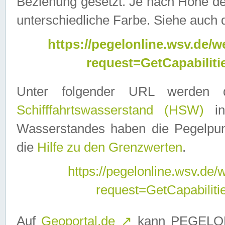
Beziehung gesetzt. Je nach Höhe d
unterschiedliche Farbe. Siehe auch 
https://pegelonline.wsv.de
request=GetCapabilit
Unter folgender URL werden
Schifffahrtswasserstand (HSW)
in
Wasserstandes haben die Pegelpunk
die
Hilfe zu den Grenzwerten
.
https://pegelonline.wsv.de
request=GetCapabilit
Auf
Geoportal.de
↗
kann PEGELON