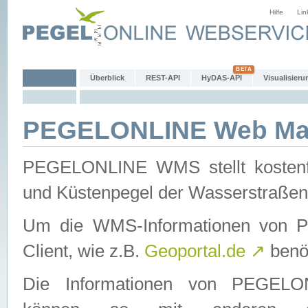
Hilfe
Lin
Überblick
REST-API
HyDAS-API
Visualisieru
PEGELONLINE Web Map
PEGELONLINE WMS stellt kostenfr
und Küstenpegel der Wasserstraßen
Um die WMS-Informationen von 
Client, wie z.B.
Geoportal.de
↗
benöt
Die Informationen von PEGE