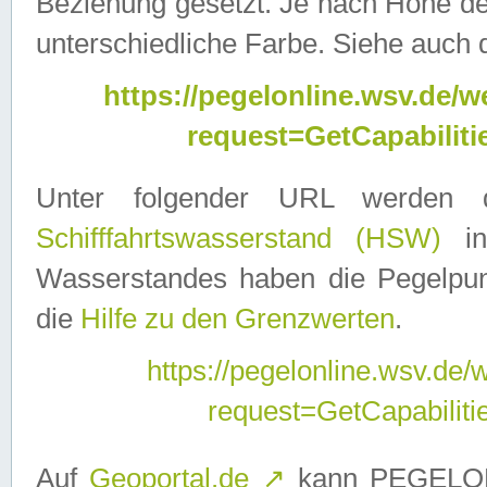
Beziehung gesetzt. Je nach Höhe d
unterschiedliche Farbe. Siehe auch 
https://pegelonline.wsv.de
request=GetCapabilit
Unter folgender URL werden
Schifffahrtswasserstand (HSW)
in
Wasserstandes haben die Pegelpunk
die
Hilfe zu den Grenzwerten
.
https://pegelonline.wsv.de
request=GetCapabilit
Auf
Geoportal.de
↗
kann PEGELON