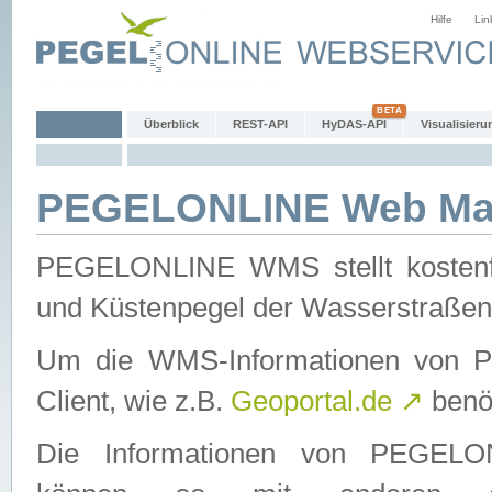
Hilfe
Lin
Überblick
REST-API
HyDAS-API
Visualisieru
PEGELONLINE Web Map
PEGELONLINE WMS stellt kostenfr
und Küstenpegel der Wasserstraßen
Um die WMS-Informationen von 
Client, wie z.B.
Geoportal.de
↗
benöt
Die Informationen von PEGE