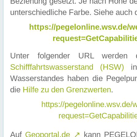
Beziehung gesetzt. Je nach Höhe d
unterschiedliche Farbe. Siehe auch 
https://pegelonline.wsv.de
request=GetCapabilit
Unter folgender URL werden
Schifffahrtswasserstand (HSW)
in
Wasserstandes haben die Pegelpunk
die
Hilfe zu den Grenzwerten
.
https://pegelonline.wsv.de
request=GetCapabilit
Auf
Geoportal.de
↗
kann PEGELON