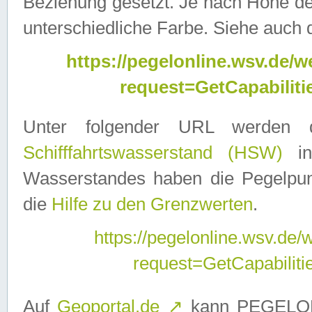
Beziehung gesetzt. Je nach Höhe d
unterschiedliche Farbe. Siehe auch 
https://pegelonline.wsv.de
request=GetCapabilit
Unter folgender URL werden
Schifffahrtswasserstand (HSW)
in
Wasserstandes haben die Pegelpunk
die
Hilfe zu den Grenzwerten
.
https://pegelonline.wsv.de
request=GetCapabilit
Auf
Geoportal.de
↗
kann PEGELON