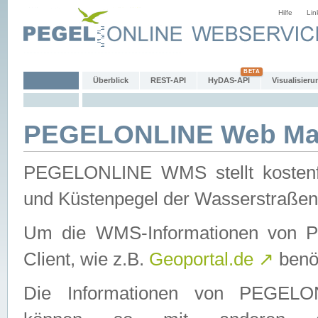
Hilfe
Lin
Überblick
REST-API
HyDAS-API
Visualisieru
PEGELONLINE Web Map
PEGELONLINE WMS stellt kostenfr
und Küstenpegel der Wasserstraßen
Um die WMS-Informationen von 
Client, wie z.B.
Geoportal.de
↗
benöt
Die Informationen von PEGE