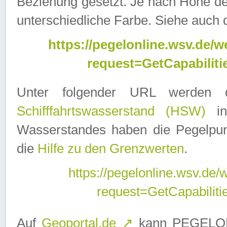
Beziehung gesetzt. Je nach Höhe d
unterschiedliche Farbe. Siehe auch 
https://pegelonline.wsv.de
request=GetCapabilit
Unter folgender URL werden
Schifffahrtswasserstand (HSW)
in
Wasserstandes haben die Pegelpunk
die
Hilfe zu den Grenzwerten
.
https://pegelonline.wsv.de
request=GetCapabilit
Auf
Geoportal.de
↗
kann PEGELON