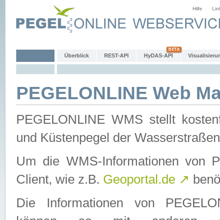
Hilfe
Lin
Überblick
REST-API
HyDAS-API
Visualisieru
PEGELONLINE Web Map
PEGELONLINE WMS stellt kostenfr
und Küstenpegel der Wasserstraßen
Um die WMS-Informationen von 
Client, wie z.B.
Geoportal.de
↗
benöt
Die Informationen von PEGE