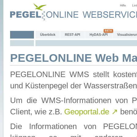
Hilfe
Lin
Überblick
REST-API
HyDAS-API
Visualisieru
PEGELONLINE Web Map
PEGELONLINE WMS stellt kostenfr
und Küstenpegel der Wasserstraßen
Um die WMS-Informationen von 
Client, wie z.B.
Geoportal.de
↗
benöt
Die Informationen von PEGE