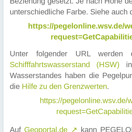
Beziehung gesetzt. Je nach Höhe d
unterschiedliche Farbe. Siehe auch 
https://pegelonline.wsv.de
request=GetCapabilit
Unter folgender URL werden
Schifffahrtswasserstand (HSW)
in
Wasserstandes haben die Pegelpunk
die
Hilfe zu den Grenzwerten
.
https://pegelonline.wsv.de
request=GetCapabilit
Auf
Geoportal.de
↗
kann PEGELON