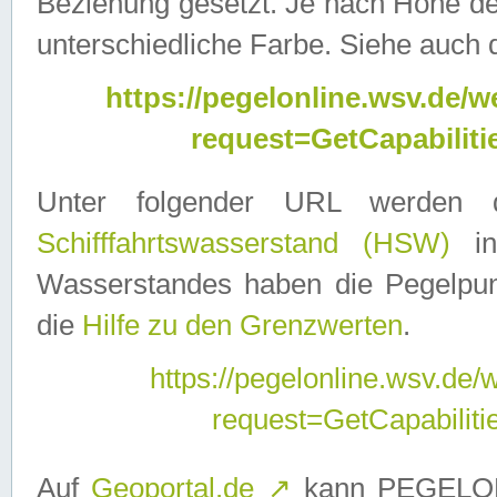
Beziehung gesetzt. Je nach Höhe d
unterschiedliche Farbe. Siehe auch 
https://pegelonline.wsv.de
request=GetCapabilit
Unter folgender URL werden
Schifffahrtswasserstand (HSW)
in
Wasserstandes haben die Pegelpunk
die
Hilfe zu den Grenzwerten
.
https://pegelonline.wsv.de
request=GetCapabilit
Auf
Geoportal.de
↗
kann PEGELON