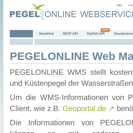
Hilfe
Lin
Überblick
REST-API
HyDAS-API
Visualisieru
PEGELONLINE Web Map
PEGELONLINE WMS stellt kostenfr
und Küstenpegel der Wasserstraßen
Um die WMS-Informationen von 
Client, wie z.B.
Geoportal.de
↗
benöt
Die Informationen von PEGE