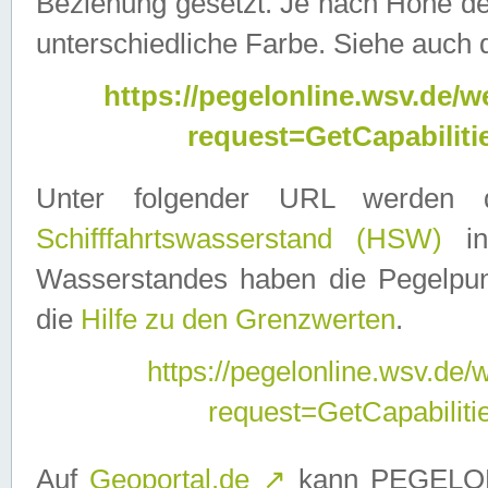
Beziehung gesetzt. Je nach Höhe d
unterschiedliche Farbe. Siehe auch 
https://pegelonline.wsv.de
request=GetCapabilit
Unter folgender URL werden
Schifffahrtswasserstand (HSW)
in
Wasserstandes haben die Pegelpunk
die
Hilfe zu den Grenzwerten
.
https://pegelonline.wsv.de
request=GetCapabilit
Auf
Geoportal.de
↗
kann PEGELON