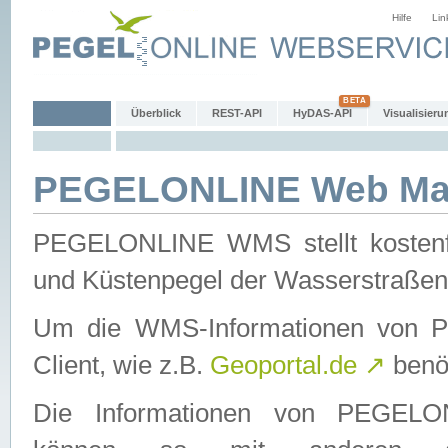
Hilfe
Lin
Überblick
REST-API
HyDAS-API
Visualisieru
PEGELONLINE Web Map
PEGELONLINE WMS stellt kostenfr
und Küstenpegel der Wasserstraßen
Um die WMS-Informationen von 
Client, wie z.B.
Geoportal.de
↗
benöt
Die Informationen von PEGE