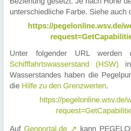
Beziehung gesetzt. Je nach Höhe d
unterschiedliche Farbe. Siehe auch 
https://pegelonline.wsv.de
request=GetCapabilit
Unter folgender URL werden
Schifffahrtswasserstand (HSW)
in
Wasserstandes haben die Pegelpunk
die
Hilfe zu den Grenzwerten
.
https://pegelonline.wsv.de
request=GetCapabilit
Auf
Geoportal.de
↗
kann PEGELON