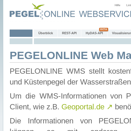
Hilfe
Lin
Überblick
REST-API
HyDAS-API
Visualisieru
PEGELONLINE Web Map
PEGELONLINE WMS stellt kostenfr
und Küstenpegel der Wasserstraßen
Um die WMS-Informationen von 
Client, wie z.B.
Geoportal.de
↗
benöt
Die Informationen von PEGE