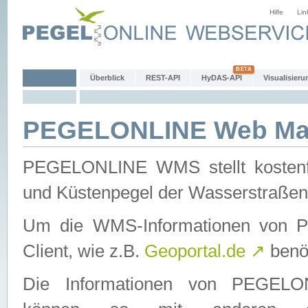
Hilfe
Lin
Überblick
REST-API
HyDAS-API
Visualisieru
PEGELONLINE Web Map
PEGELONLINE WMS stellt kostenfr
und Küstenpegel der Wasserstraßen
Um die WMS-Informationen von 
Client, wie z.B.
Geoportal.de
↗
benöt
Die Informationen von PEGE