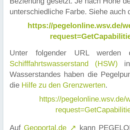
Beziehung gesetzt. Je nach Höhe d
unterschiedliche Farbe. Siehe auch 
https://pegelonline.wsv.de
request=GetCapabilit
Unter folgender URL werden
Schifffahrtswasserstand (HSW)
in
Wasserstandes haben die Pegelpunk
die
Hilfe zu den Grenzwerten
.
https://pegelonline.wsv.de
request=GetCapabilit
Auf
Geoportal.de
↗
kann PEGELON