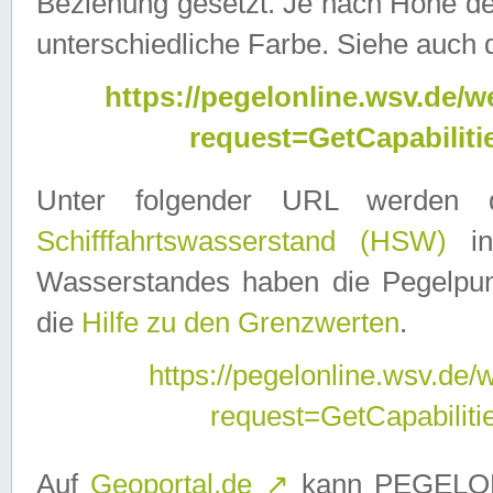
Beziehung gesetzt. Je nach Höhe d
unterschiedliche Farbe. Siehe auch 
https://pegelonline.wsv.de
request=GetCapabilit
Unter folgender URL werden
Schifffahrtswasserstand (HSW)
in
Wasserstandes haben die Pegelpunk
die
Hilfe zu den Grenzwerten
.
https://pegelonline.wsv.de
request=GetCapabilit
Auf
Geoportal.de
↗
kann PEGELON