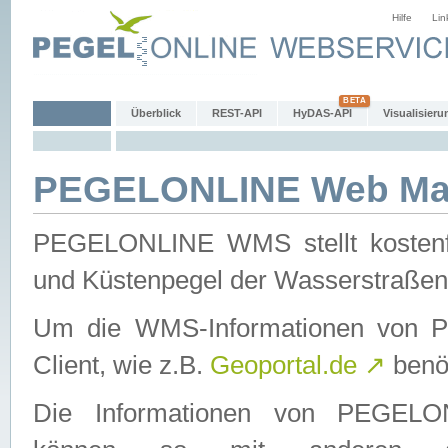
Hilfe
Lin
Überblick
REST-API
HyDAS-API
Visualisieru
PEGELONLINE Web Map
PEGELONLINE WMS stellt kostenfr
und Küstenpegel der Wasserstraßen
Um die WMS-Informationen von 
Client, wie z.B.
Geoportal.de
↗
benöt
Die Informationen von PEGE