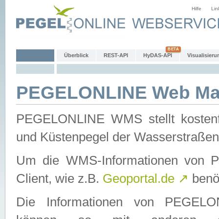
Hilfe
Lin
Überblick
REST-API
HyDAS-API
Visualisieru
PEGELONLINE Web Map
PEGELONLINE WMS stellt kostenfr
und Küstenpegel der Wasserstraßen
Um die WMS-Informationen von 
Client, wie z.B.
Geoportal.de
↗
benöt
Die Informationen von PEGE