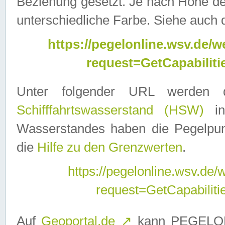
Beziehung gesetzt. Je nach Höhe d
unterschiedliche Farbe. Siehe auch 
https://pegelonline.wsv.de
request=GetCapabilit
Unter folgender URL werden
Schifffahrtswasserstand (HSW)
in
Wasserstandes haben die Pegelpunk
die
Hilfe zu den Grenzwerten
.
https://pegelonline.wsv.de
request=GetCapabilit
Auf
Geoportal.de
↗
kann PEGELON