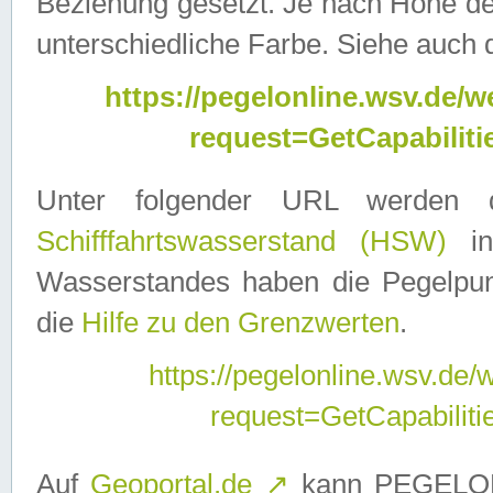
Beziehung gesetzt. Je nach Höhe d
unterschiedliche Farbe. Siehe auch 
https://pegelonline.wsv.de
request=GetCapabilit
Unter folgender URL werden
Schifffahrtswasserstand (HSW)
in
Wasserstandes haben die Pegelpunk
die
Hilfe zu den Grenzwerten
.
https://pegelonline.wsv.de
request=GetCapabilit
Auf
Geoportal.de
↗
kann PEGELON