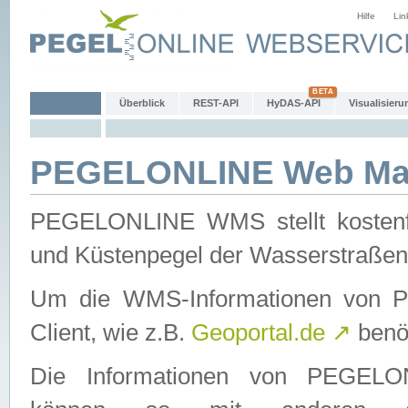
Hilfe
Lin
Überblick
REST-API
HyDAS-API
Visualisieru
PEGELONLINE Web Map
PEGELONLINE WMS stellt kostenfr
und Küstenpegel der Wasserstraßen
Um die WMS-Informationen von 
Client, wie z.B.
Geoportal.de
↗
benöt
Die Informationen von PEGE