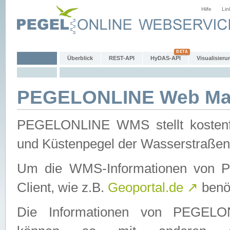
Hilfe
Lin
Überblick
REST-API
HyDAS-API
Visualisieru
PEGELONLINE Web Map
PEGELONLINE WMS stellt kostenfr
und Küstenpegel der Wasserstraßen
Um die WMS-Informationen von 
Client, wie z.B.
Geoportal.de
↗
benöt
Die Informationen von PEGE