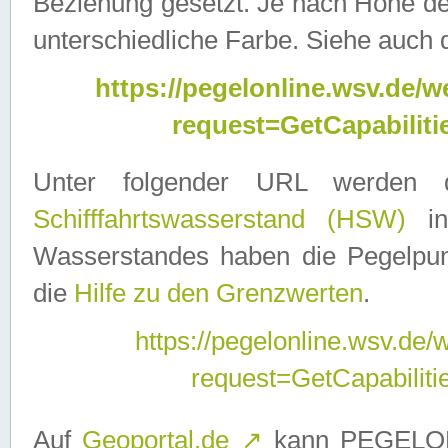
Beziehung gesetzt. Je nach Höhe d
unterschiedliche Farbe. Siehe auch 
https://pegelonline.wsv.de
request=GetCapabilit
Unter folgender URL werden
Schifffahrtswasserstand (HSW)
in
Wasserstandes haben die Pegelpunk
die
Hilfe zu den Grenzwerten
.
https://pegelonline.wsv.de
request=GetCapabilit
Auf
Geoportal.de
↗
kann PEGELON