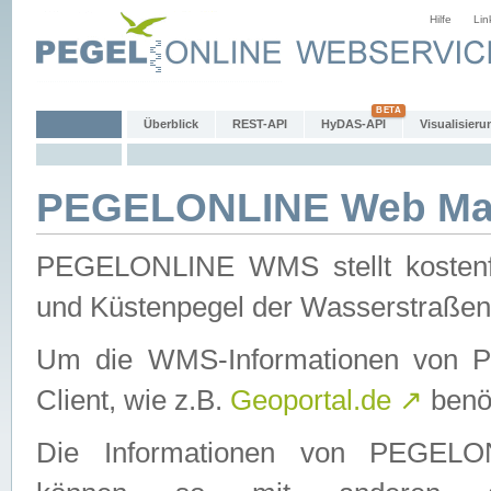
Hilfe
Lin
Überblick
REST-API
HyDAS-API
Visualisieru
PEGELONLINE Web Map
PEGELONLINE WMS stellt kostenfr
und Küstenpegel der Wasserstraßen
Um die WMS-Informationen von 
Client, wie z.B.
Geoportal.de
↗
benöt
Die Informationen von PEGE