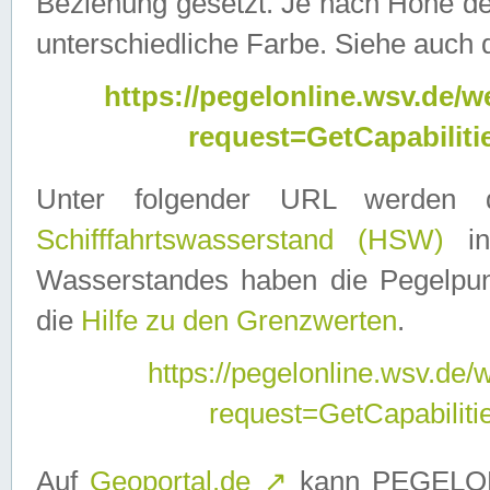
Beziehung gesetzt. Je nach Höhe d
unterschiedliche Farbe. Siehe auch 
https://pegelonline.wsv.de
request=GetCapabilit
Unter folgender URL werden
Schifffahrtswasserstand (HSW)
in
Wasserstandes haben die Pegelpunk
die
Hilfe zu den Grenzwerten
.
https://pegelonline.wsv.de
request=GetCapabilit
Auf
Geoportal.de
↗
kann PEGELON