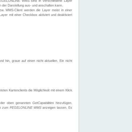
 PEGELONLINE WMS sind in verschiedene Layer
s in der Darstellung aus- und anschalten kann.
zw. WMS-Client werden die Layer meist in einer
 Layer mit einer Checkbox aktiviert und deaktiviert
d hin, graue auf einen nicht aktuellen. Ein nicht
ten Kartenclients die Möglichkeit mit einem Klick
 der oben genannten
GetCapabilities
hinzufügen.
nen zum
PEGELONLINE WMS
anzeigen lassen. Es