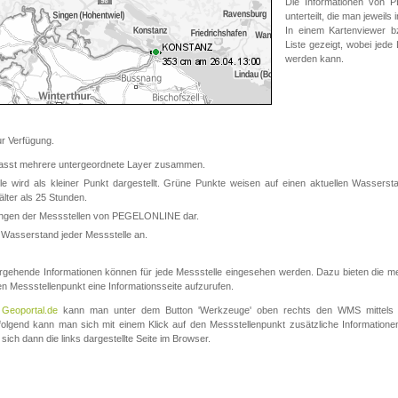
Die Informationen von
unterteilt, die man jeweil
In einem Kartenviewer b
Liste gezeigt, wobei jede
werden kann.
 Verfügung.
asst mehrere untergeordnete Layer zusammen.
 wird als kleiner Punkt dargestellt. Grüne Punkte weisen auf einen aktuellen Wasserstan
lter als 25 Stunden.
nungen der Messstellen von PEGELONLINE dar.
 Wasserstand jeder Messstelle an.
rgehende Informationen können für jede Messstelle eingesehen werden. Dazu bieten die meis
en Messstellenpunkt eine Informationsseite aufzurufen.
m
Geoportal.de
kann man unter dem Button 'Werkzeuge' oben rechts den WMS mittels
olgend kann man sich mit einem Klick auf den Messstellenpunkt zusätzliche Informatio
 sich dann die links dargestellte Seite im Browser.