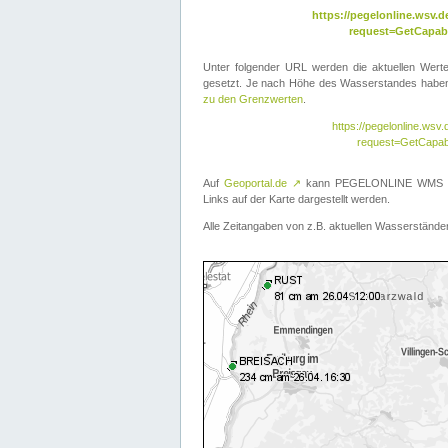
https://pegelonline.wsv
request=GetCapabi
Unter folgender URL werden die aktuellen Wer
gesetzt. Je nach Höhe des Wasserstandes haben 
zu den Grenzwerten
.
https://pegelonline.ws
request=GetCapab
Auf
Geoportal.de
↗
kann PEGELONLINE WMS übe
Links auf der Karte dargestellt werden.
Alle Zeitangaben von z.B. aktuellen Wasserständen 