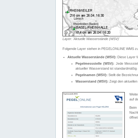
Layer: 'Aktuelle Wasserstände (WSV)'
Folgende Layer stehen in PEGELONLINE WMS zur
Aktuelle Wasserstände (WSV):
Diese Layer f
Pegelmessstelle (WSV):
Jede Messstelle
aktueller Wasserstand ist standardmäßig ä
Pegelnamen (WSV):
Stellt die Bezeich
Wasserstand (WSV):
Zeigt den aktuellen
Weite
auf d
Bei
Nachf
öffnet