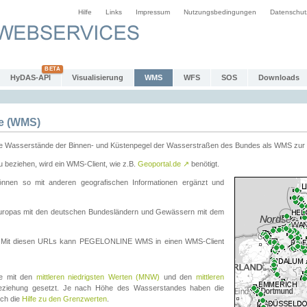
Hilfe
Links
Impressum
Nutzungsbedingungen
Datenschut
HyDAS-API
Visualisierung
WMS
WFS
SOS
Downloads
e (WMS)
e Wasserstände der Binnen- und Küstenpegel der Wasserstraßen des Bundes als WMS zur 
eziehen, wird ein WMS-Client, wie z.B.
Geoportal.de
↗
benötigt.
en so mit anderen geografischen Informationen ergänzt und
eleuropas mit den deutschen Bundesländern und Gewässern mit dem
. Mit diesen URLs kann PEGELONLINE WMS in einen WMS-Client
te mit den
mittleren niedrigsten Werten (MNW)
und den
mittleren
eziehung gesetzt. Je nach Höhe des Wasserstandes haben die
uch die
Hilfe zu den Grenzwerten
.