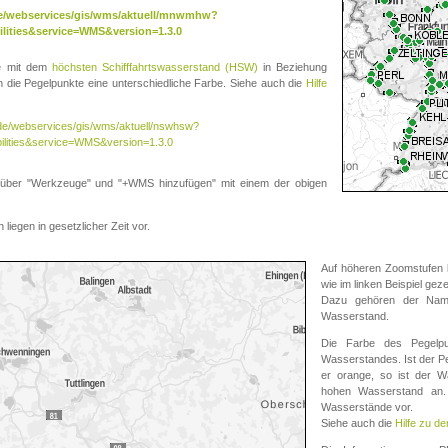
.de/webservices/gis/wms/aktuell/mnwmhw?
lities&service=WMS&version=1.3.0
te mit dem
höchsten Schifffahrtswasserstand (HSW)
in Beziehung
die Pegelpunkte eine unterschiedliche Farbe. Siehe auch die
Hilfe
v.de/webservices/gis/wms/aktuell/nswhsw?
ilities&service=WMS&version=1.3.0
r "Werkzeuge" und "+WMS hinzufügen" mit einem der obigen
liegen in gesetzlicher Zeit vor.
Auf höheren Zoomstufen k
wie im linken Beispiel gez
Dazu gehören der Name
Wasserstand.
Die Farbe des Pegelpu
Wasserstandes. Ist der Peg
er orange, so ist der Wa
hohen Wasserstand an. 
Wasserstände vor.
Siehe auch die
Hilfe zu d