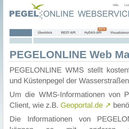
Hilfe
Lin
Überblick
REST-API
HyDAS-API
Visualisieru
PEGELONLINE Web Map
PEGELONLINE WMS stellt kostenfr
und Küstenpegel der Wasserstraßen
Um die WMS-Informationen von 
Client, wie z.B.
Geoportal.de
↗
benöt
Die Informationen von PEGE