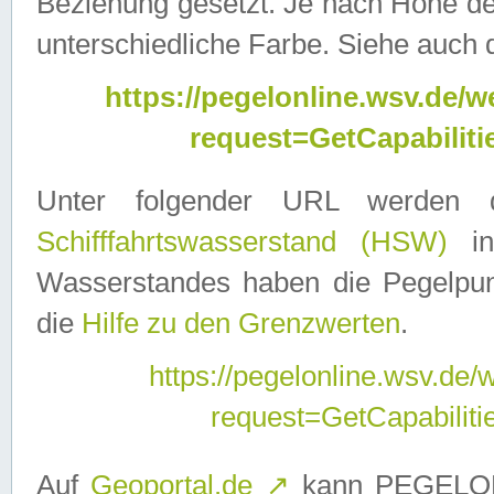
Beziehung gesetzt. Je nach Höhe d
unterschiedliche Farbe. Siehe auch 
https://pegelonline.wsv.de
request=GetCapabilit
Unter folgender URL werden
Schifffahrtswasserstand (HSW)
in
Wasserstandes haben die Pegelpunk
die
Hilfe zu den Grenzwerten
.
https://pegelonline.wsv.de
request=GetCapabilit
Auf
Geoportal.de
↗
kann PEGELON