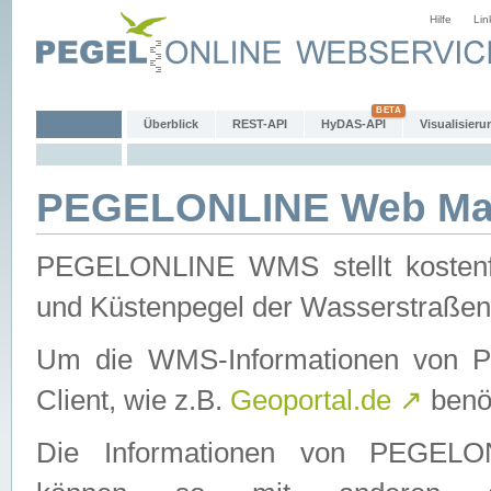
Hilfe
Lin
Überblick
REST-API
HyDAS-API
Visualisieru
PEGELONLINE Web Map
PEGELONLINE WMS stellt kostenfr
und Küstenpegel der Wasserstraßen
Um die WMS-Informationen von 
Client, wie z.B.
Geoportal.de
↗
benöt
Die Informationen von PEGE