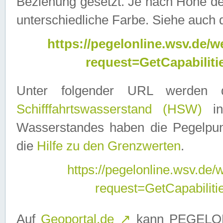
Beziehung gesetzt. Je nach Höhe d
unterschiedliche Farbe. Siehe auch 
https://pegelonline.wsv.de
request=GetCapabilit
Unter folgender URL werden
Schifffahrtswasserstand (HSW)
in
Wasserstandes haben die Pegelpunk
die
Hilfe zu den Grenzwerten
.
https://pegelonline.wsv.de
request=GetCapabilit
Auf
Geoportal.de
↗
kann PEGELON