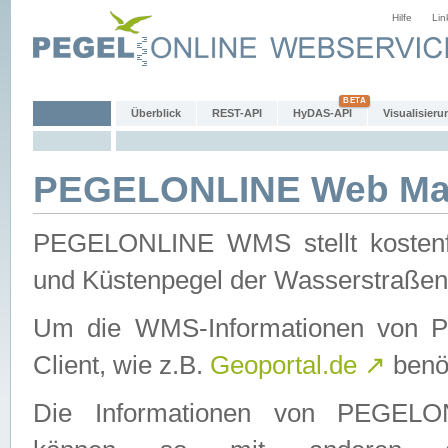
Hilfe
Lin
Überblick
REST-API
HyDAS-API
Visualisieru
PEGELONLINE Web Map
PEGELONLINE WMS stellt kostenfr
und Küstenpegel der Wasserstraßen
Um die WMS-Informationen von 
Client, wie z.B.
Geoportal.de
↗
benöt
Die Informationen von PEGE