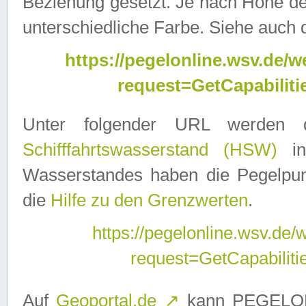
Beziehung gesetzt. Je nach Höhe d
unterschiedliche Farbe. Siehe auch 
https://pegelonline.wsv.de
request=GetCapabilit
Unter folgender URL werden
Schifffahrtswasserstand (HSW)
in
Wasserstandes haben die Pegelpunk
die
Hilfe zu den Grenzwerten
.
https://pegelonline.wsv.de
request=GetCapabilit
Auf
Geoportal.de
↗
kann PEGELON